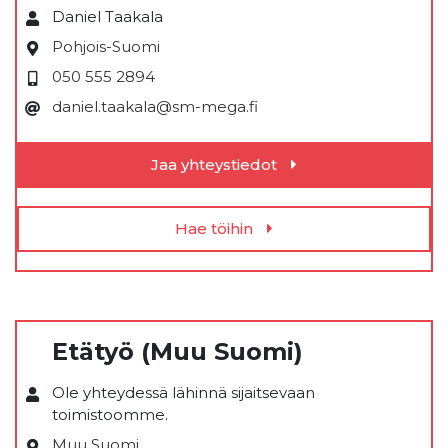
Daniel Taakala
Pohjois-Suomi
050 555 2894
daniel.taakala@sm-mega.fi
Jaa yhteystiedot
Hae töihin
Etätyö (Muu Suomi)
Ole yhteydessä lähinnä sijaitsevaan
toimistoomme.
Muu Suomi