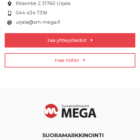
Ritarintie 2
31760 Urjala
044 434 7318
urjala@sm-mega.fi
Jaa yhteystiedot
Hae töihin
SUORAMARKKINOINTI