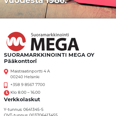
vuodesta 1986.
SUORAMARKKINOINTI MEGA OY
Pääkonttori
Maistraatinportti 4 A
00240 Helsinki
+358 9 8567 7700
Klo 8.00 – 16.00
Verkkolaskut
Y-tunnus: 0641345-5
OVT-tunnus: 003706413455