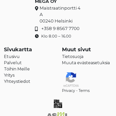
MEGA OY
Maistraatinportti 4
A
00240 Helsinki
+358 9 8567 7700
Klo 8.00 – 16.00
Sivukartta
Muut sivut
Etusivu
Tietosuoja
Palvelut
Muuta evästeasetuksia
Töihin Meille
Yritys
Yhteystiedot
Privacy
-
Terms