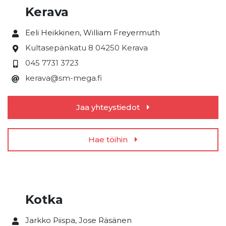
Kerava
Eeli Heikkinen, William Freyermuth
Kultasepänkatu 8
04250 Kerava
045 7731 3723
kerava@sm-mega.fi
Jaa yhteystiedot
Hae töihin
Kotka
Jarkko Piispa, Jose Räsänen