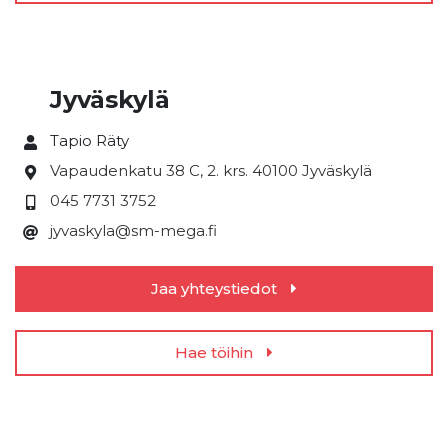
Jyväskylä
Tapio Räty
Vapaudenkatu 38 C, 2. krs.
40100 Jyväskylä
045 7731 3752
jyvaskyla@sm-mega.fi
Jaa yhteystiedot
Hae töihin