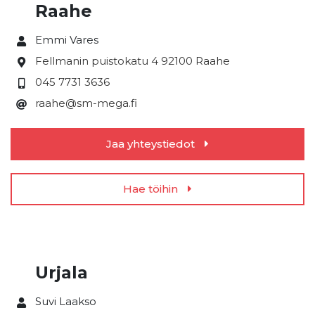
Raahe
Emmi Vares
Fellmanin puistokatu 4
92100 Raahe
045 7731 3636
raahe@sm-mega.fi
Jaa yhteystiedot
Hae töihin
Urjala
Suvi Laakso