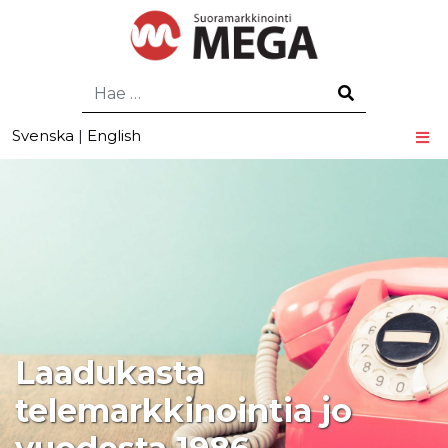
Hae
Svenska
|
English
Laadukasta
telemarkkinointia jo