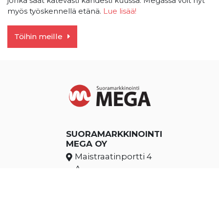
jonka saat kätevästi kahdesti kuussa. Megassa voit nyt
myös työskennellä etänä.
Lue lisää!
Töihin meille
SUORAMARKKINOINTI
MEGA OY
Maistraatinportti 4
A
00240 Helsinki
+358 9 8567 7700
Klo 8.00 – 16.00