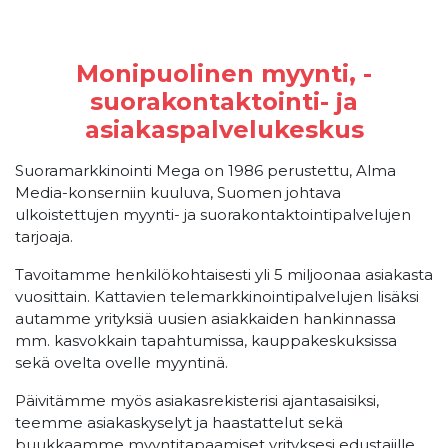
Monipuolinen myynti, -
suorakontaktointi- ja
asiakaspalvelukeskus
Suoramarkkinointi Mega on 1986 perustettu, Alma
Media-konserniin kuuluva, Suomen johtava
ulkoistettujen myynti- ja suorakontaktointipalvelujen
tarjoaja.
Tavoitamme henkilökohtaisesti yli 5 miljoonaa asiakasta
vuosittain. Kattavien telemarkkinointipalvelujen lisäksi
autamme yrityksiä uusien asiakkaiden hankinnassa
mm. kasvokkain tapahtumissa, kauppakeskuksissa
sekä ovelta ovelle myyntinä.
Päivitämme myös asiakasrekisterisi ajantasaisiksi,
teemme asiakaskyselyt ja haastattelut sekä
buukkaamme myyntitapaamiset yrityksesi edustajille.