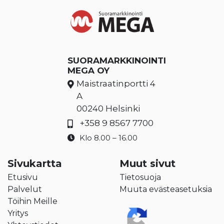
SUORAMARKKINOINTI
MEGA OY
Maistraatinportti 4
A
00240 Helsinki
+358 9 8567 7700
Klo 8.00 – 16.00
Sivukartta
Muut sivut
Etusivu
Tietosuoja
Palvelut
Muuta evästeasetuksia
Töihin Meille
Yritys