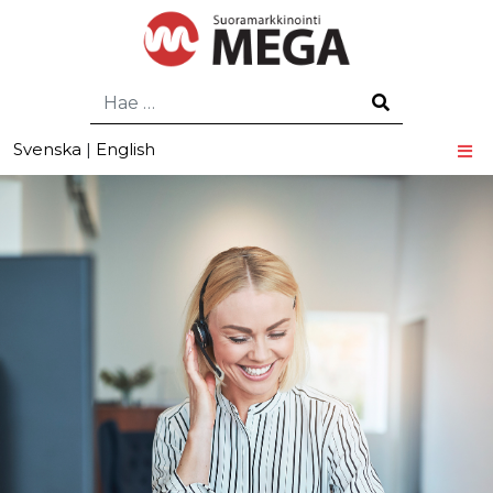
Hae
Svenska
|
English