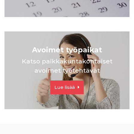
Avoimet työpaikat
Katso paikkakuntakohtaiset
avoimet työtehtävät
Lue lisää