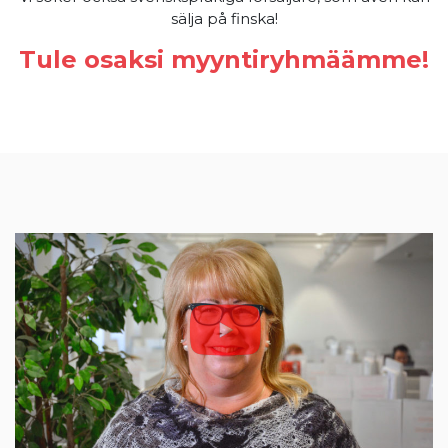
sälja på finska!
Tule osaksi myyntiryhmäämme!