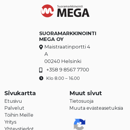
SUORAMARKKINOINTI
MEGA OY
Maistraatinportti 4
A
00240 Helsinki
+358 9 8567 7700
Klo 8.00 – 16.00
Sivukartta
Muut sivut
Etusivu
Tietosuoja
Palvelut
Muuta evästeasetuksia
Töihin Meille
Yritys
Yhteystiedot