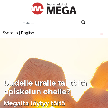
Hae
Svenska
|
English
Uudelle uralle tai töitä
opiskelun ohelle?
Megalta löytyy töitä