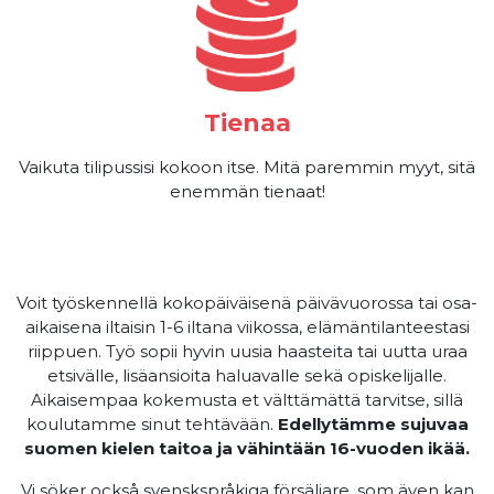
Tienaa
Vaikuta tilipussisi kokoon itse. Mitä paremmin myyt, sitä
enemmän tienaat!
Voit työskennellä kokopäiväisenä päivävuorossa tai osa-
aikaisena iltaisin 1-6 iltana viikossa, elämäntilanteestasi
riippuen. Työ sopii hyvin uusia haasteita tai uutta uraa
etsivälle, lisäansioita haluavalle sekä opiskelijalle.
Aikaisempaa kokemusta et välttämättä tarvitse, sillä
koulutamme sinut tehtävään.
Edellytämme sujuvaa
suomen kielen taitoa ja vähintään 16-vuoden ikää.
Vi söker också svenskspråkiga försäljare, som även kan