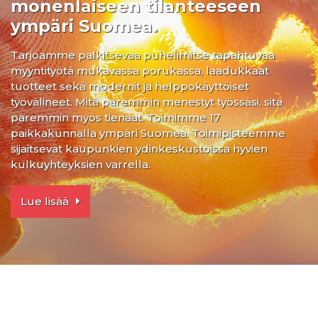
monenlaiseen tilanteeseen
ympäri Suomea.
Tarjoamme palkitsevaa puhelimitse tapahtuvaa
myyntityötä mukavassa porukassa, laadukkaat
tuotteet sekä modernit ja helppokäyttöiset
työvälineet. Mitä paremmin menestyt työssäsi, sitä
paremmin myös tienaat. Toimimme 17
paikkakunnalla ympäri Suomea. Toimipisteemme
sijaitsevat kaupunkien ydinkeskustoissa hyvien
kulkuyhteyksien varrella.
Lue lisää