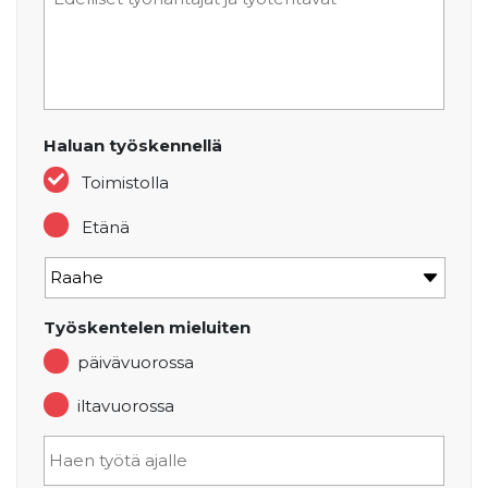
Haluan työskennellä
Toimistolla
Etänä
Työskentelen mieluiten
päivävuorossa
iltavuorossa