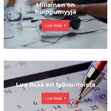
Millainen on
huippumyyjä
Lue lisää
Lue lisää eri työvuoroista
Lue lisää