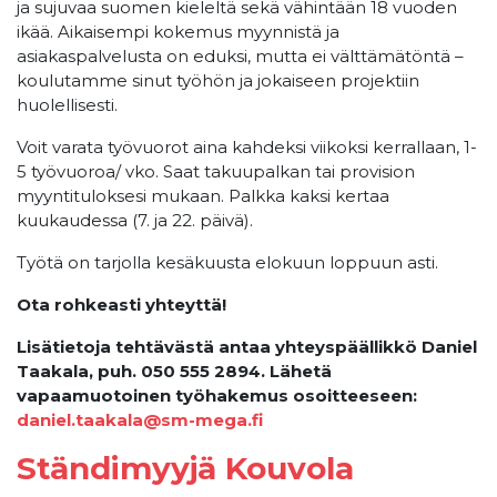
ja sujuvaa suomen kieleltä sekä vähintään 18 vuoden
ikää. Aikaisempi kokemus myynnistä ja
asiakaspalvelusta on eduksi, mutta ei välttämätöntä –
koulutamme sinut työhön ja jokaiseen projektiin
huolellisesti.
Voit varata työvuorot aina kahdeksi viikoksi kerrallaan, 1-
5 työvuoroa/ vko. Saat takuupalkan tai provision
myyntituloksesi mukaan. Palkka kaksi kertaa
kuukaudessa (7. ja 22. päivä).
Työtä on tarjolla kesäkuusta elokuun loppuun asti.
Ota rohkeasti yhteyttä!
Lisätietoja tehtävästä antaa yhteyspäällikkö Daniel
Taakala, puh. 050 555 2894. Lähetä
vapaamuotoinen työhakemus osoitteeseen:
daniel.taakala@sm-mega.fi
Ständimyyjä Kouvola