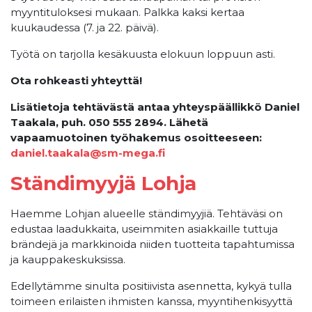
myyntituloksesi mukaan. Palkka kaksi kertaa
kuukaudessa (7. ja 22. päivä).
Työtä on tarjolla kesäkuusta elokuun loppuun asti.
Ota rohkeasti yhteyttä!
Lisätietoja tehtävästä antaa yhteyspäällikkö Daniel
Taakala, puh. 050 555 2894. Lähetä
vapaamuotoinen työhakemus osoitteeseen:
daniel.taakala@sm-mega.fi
Ständimyyjä Lohja
Haemme Lohjan alueelle ständimyyjiä. Tehtäväsi on
edustaa laadukkaita, useimmiten asiakkaille tuttuja
brändejä ja markkinoida niiden tuotteita tapahtumissa
ja kauppakeskuksissa.
Edellytämme sinulta positiivista asennetta, kykyä tulla
toimeen erilaisten ihmisten kanssa, myyntihenkisyyttä