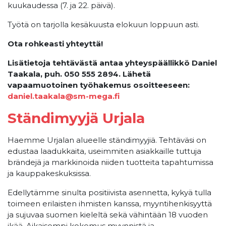
kuukaudessa (7. ja 22. päivä).
Työtä on tarjolla kesäkuusta elokuun loppuun asti.
Ota rohkeasti yhteyttä!
Lisätietoja tehtävästä antaa yhteyspäällikkö Daniel
Taakala, puh. 050 555 2894. Lähetä
vapaamuotoinen työhakemus osoitteeseen:
daniel.taakala@sm-mega.fi
Ständimyyjä Urjala
Haemme Urjalan alueelle ständimyyjiä. Tehtäväsi on
edustaa laadukkaita, useimmiten asiakkaille tuttuja
brändejä ja markkinoida niiden tuotteita tapahtumissa
ja kauppakeskuksissa.
Edellytämme sinulta positiivista asennetta, kykyä tulla
toimeen erilaisten ihmisten kanssa, myyntihenkisyyttä
ja sujuvaa suomen kieleltä sekä vähintään 18 vuoden
ikää. Aikaisempi kokemus myynnistä ja