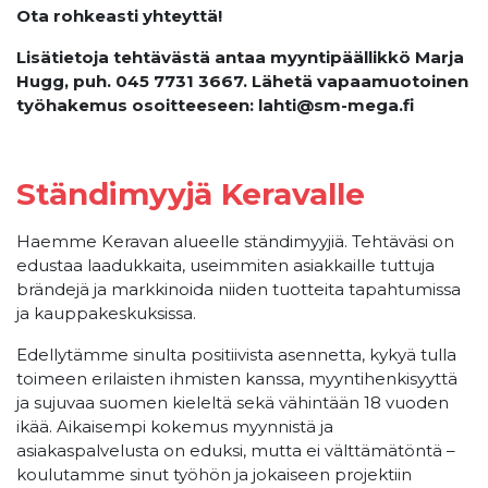
Ota rohkeasti yhteyttä!
Lisätietoja tehtävästä antaa myyntipäällikkö Marja
Hugg, puh. 045 7731 3667. Lähetä vapaamuotoinen
työhakemus osoitteeseen: lahti@sm-mega.fi
Ständimyyjä Keravalle
Haemme Keravan alueelle ständimyyjiä. Tehtäväsi on
edustaa laadukkaita, useimmiten asiakkaille tuttuja
brändejä ja markkinoida niiden tuotteita tapahtumissa
ja kauppakeskuksissa.
Edellytämme sinulta positiivista asennetta, kykyä tulla
toimeen erilaisten ihmisten kanssa, myyntihenkisyyttä
ja sujuvaa suomen kieleltä sekä vähintään 18 vuoden
ikää. Aikaisempi kokemus myynnistä ja
asiakaspalvelusta on eduksi, mutta ei välttämätöntä –
koulutamme sinut työhön ja jokaiseen projektiin