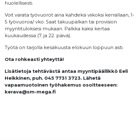
huolellisesti.
Voit varata työvuorot aina kahdeksi viikoksi kerrallaan, 1-
5 työvuoroa/ vko. Saat takuupalkan tai provision
myyntituloksesi mukaan. Palkka kaksi kertaa
kuukaudessa (7. ja 22. päivä).
Työtä on tarjolla kesäkuusta elokuun loppuun asti.
Ota rohkeasti yhteyttä!
Lisätietoja tehtävästä antaa myyntipäällikkö Eeli
Heikkinen, puh. 045 7731 3723. Lähetä
vapaamuotoinen työhakemus osoitteeseen:
kerava@sm-mega.fi