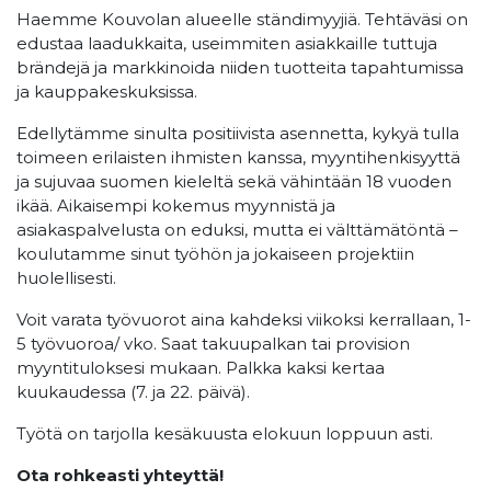
Haemme Kouvolan alueelle ständimyyjiä. Tehtäväsi on
edustaa laadukkaita, useimmiten asiakkaille tuttuja
brändejä ja markkinoida niiden tuotteita tapahtumissa
ja kauppakeskuksissa.
Edellytämme sinulta positiivista asennetta, kykyä tulla
toimeen erilaisten ihmisten kanssa, myyntihenkisyyttä
ja sujuvaa suomen kieleltä sekä vähintään 18 vuoden
ikää. Aikaisempi kokemus myynnistä ja
asiakaspalvelusta on eduksi, mutta ei välttämätöntä –
koulutamme sinut työhön ja jokaiseen projektiin
huolellisesti.
Voit varata työvuorot aina kahdeksi viikoksi kerrallaan, 1-
5 työvuoroa/ vko. Saat takuupalkan tai provision
myyntituloksesi mukaan. Palkka kaksi kertaa
kuukaudessa (7. ja 22. päivä).
Työtä on tarjolla kesäkuusta elokuun loppuun asti.
Ota rohkeasti yhteyttä!