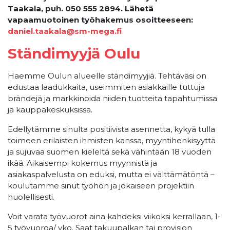
Taakala, puh. 050 555 2894. Lähetä
vapaamuotoinen työhakemus osoitteeseen:
daniel.taakala@sm-mega.fi
Ständimyyjä Oulu
Haemme Oulun alueelle ständimyyjiä. Tehtäväsi on
edustaa laadukkaita, useimmiten asiakkaille tuttuja
brändejä ja markkinoida niiden tuotteita tapahtumissa
ja kauppakeskuksissa.
Edellytämme sinulta positiivista asennetta, kykyä tulla
toimeen erilaisten ihmisten kanssa, myyntihenkisyyttä
ja sujuvaa suomen kieleltä sekä vähintään 18 vuoden
ikää. Aikaisempi kokemus myynnistä ja
asiakaspalvelusta on eduksi, mutta ei välttämätöntä –
koulutamme sinut työhön ja jokaiseen projektiin
huolellisesti.
Voit varata työvuorot aina kahdeksi viikoksi kerrallaan, 1-
5 työvuoroa/ vko. Saat takuupalkan tai provision