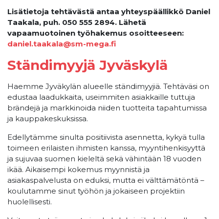
Lisätietoja tehtävästä antaa yhteyspäällikkö Daniel
Taakala, puh. 050 555 2894. Lähetä
vapaamuotoinen työhakemus osoitteeseen:
daniel.taakala@sm-mega.fi
Ständimyyjä Jyväskylä
Haemme Jyväkylän alueelle ständimyyjiä. Tehtäväsi on
edustaa laadukkaita, useimmiten asiakkaille tuttuja
brändejä ja markkinoida niiden tuotteita tapahtumissa
ja kauppakeskuksissa.
Edellytämme sinulta positiivista asennetta, kykyä tulla
toimeen erilaisten ihmisten kanssa, myyntihenkisyyttä
ja sujuvaa suomen kieleltä sekä vähintään 18 vuoden
ikää. Aikaisempi kokemus myynnistä ja
asiakaspalvelusta on eduksi, mutta ei välttämätöntä –
koulutamme sinut työhön ja jokaiseen projektiin
huolellisesti.