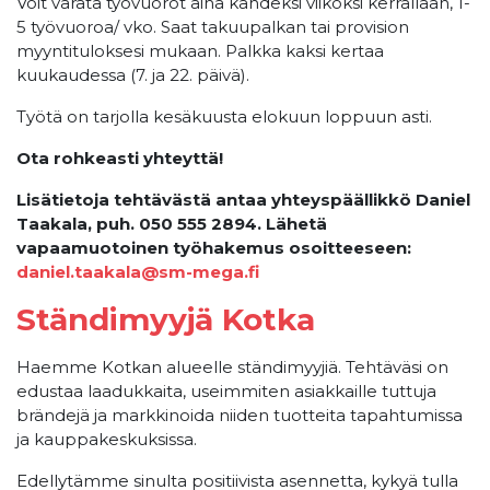
Voit varata työvuorot aina kahdeksi viikoksi kerrallaan, 1-
5 työvuoroa/ vko. Saat takuupalkan tai provision
myyntituloksesi mukaan. Palkka kaksi kertaa
kuukaudessa (7. ja 22. päivä).
Työtä on tarjolla kesäkuusta elokuun loppuun asti.
Ota rohkeasti yhteyttä!
Lisätietoja tehtävästä antaa yhteyspäällikkö Daniel
Taakala, puh. 050 555 2894. Lähetä
vapaamuotoinen työhakemus osoitteeseen:
daniel.taakala@sm-mega.fi
Ständimyyjä Kotka
Haemme Kotkan alueelle ständimyyjiä. Tehtäväsi on
edustaa laadukkaita, useimmiten asiakkaille tuttuja
brändejä ja markkinoida niiden tuotteita tapahtumissa
ja kauppakeskuksissa.
Edellytämme sinulta positiivista asennetta, kykyä tulla