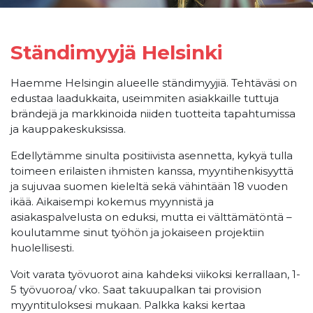
Ständimyyjä Helsinki
Haemme Helsingin alueelle ständimyyjiä. Tehtäväsi on
edustaa laadukkaita, useimmiten asiakkaille tuttuja
brändejä ja markkinoida niiden tuotteita tapahtumissa
ja kauppakeskuksissa.
Edellytämme sinulta positiivista asennetta, kykyä tulla
toimeen erilaisten ihmisten kanssa, myyntihenkisyyttä
ja sujuvaa suomen kieleltä sekä vähintään 18 vuoden
ikää. Aikaisempi kokemus myynnistä ja
asiakaspalvelusta on eduksi, mutta ei välttämätöntä –
koulutamme sinut työhön ja jokaiseen projektiin
huolellisesti.
Voit varata työvuorot aina kahdeksi viikoksi kerrallaan, 1-
5 työvuoroa/ vko. Saat takuupalkan tai provision
myyntituloksesi mukaan. Palkka kaksi kertaa