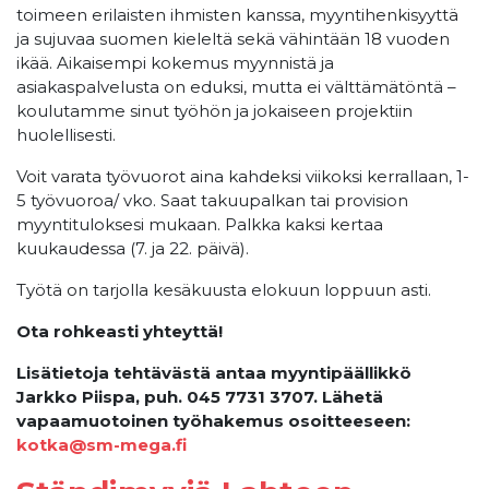
toimeen erilaisten ihmisten kanssa, myyntihenkisyyttä
ja sujuvaa suomen kieleltä sekä vähintään 18 vuoden
ikää. Aikaisempi kokemus myynnistä ja
asiakaspalvelusta on eduksi, mutta ei välttämätöntä –
koulutamme sinut työhön ja jokaiseen projektiin
huolellisesti.
Voit varata työvuorot aina kahdeksi viikoksi kerrallaan, 1-
5 työvuoroa/ vko. Saat takuupalkan tai provision
myyntituloksesi mukaan. Palkka kaksi kertaa
kuukaudessa (7. ja 22. päivä).
Työtä on tarjolla kesäkuusta elokuun loppuun asti.
Ota rohkeasti yhteyttä!
Lisätietoja tehtävästä antaa myyntipäällikkö
Jarkko Piispa, puh. 045 7731 3707. Lähetä
vapaamuotoinen työhakemus osoitteeseen:
kotka@sm-mega.fi