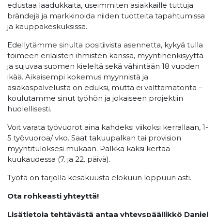
edustaa laadukkaita, useimmiten asiakkaille tuttuja
brändejä ja markkinoida niiden tuotteita tapahtumissa
ja kauppakeskuksissa.
Edellytämme sinulta positiivista asennetta, kykyä tulla
toimeen erilaisten ihmisten kanssa, myyntihenkisyyttä
ja sujuvaa suomen kieleltä sekä vähintään 18 vuoden
ikää. Aikaisempi kokemus myynnistä ja
asiakaspalvelusta on eduksi, mutta ei välttämätöntä –
koulutamme sinut työhön ja jokaiseen projektiin
huolellisesti.
Voit varata työvuorot aina kahdeksi viikoksi kerrallaan, 1-
5 työvuoroa/ vko. Saat takuupalkan tai provision
myyntituloksesi mukaan. Palkka kaksi kertaa
kuukaudessa (7. ja 22. päivä).
Työtä on tarjolla kesäkuusta elokuun loppuun asti.
Ota rohkeasti yhteyttä!
Lisätietoja tehtävästä antaa yhteyspäällikkö Daniel