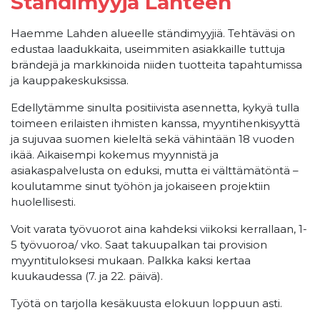
Ständimyyjä Lahteen
Haemme Lahden alueelle ständimyyjiä. Tehtäväsi on
edustaa laadukkaita, useimmiten asiakkaille tuttuja
brändejä ja markkinoida niiden tuotteita tapahtumissa
ja kauppakeskuksissa.
Edellytämme sinulta positiivista asennetta, kykyä tulla
toimeen erilaisten ihmisten kanssa, myyntihenkisyyttä
ja sujuvaa suomen kieleltä sekä vähintään 18 vuoden
ikää. Aikaisempi kokemus myynnistä ja
asiakaspalvelusta on eduksi, mutta ei välttämätöntä –
koulutamme sinut työhön ja jokaiseen projektiin
huolellisesti.
Voit varata työvuorot aina kahdeksi viikoksi kerrallaan, 1-
5 työvuoroa/ vko. Saat takuupalkan tai provision
myyntituloksesi mukaan. Palkka kaksi kertaa
kuukaudessa (7. ja 22. päivä).
Työtä on tarjolla kesäkuusta elokuun loppuun asti.