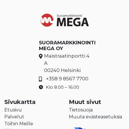
SUORAMARKKINOINTI
MEGA OY
Maistraatinportti 4
A
00240 Helsinki
+358 9 8567 7700
Klo 8.00 – 16.00
Sivukartta
Muut sivut
Etusivu
Tietosuoja
Palvelut
Muuta evästeasetuksia
Töihin Meille