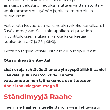
asiakaspalvelusta on eduksi, mutta ei välttämätöntä –
koulutamme sinut työhön ja jokaiseen projektiin
huolellisesti.
Voit varata työvuorot aina kahdeksi viikoksi kerrallaan, 1-
5 työvuoroa/ vko. Saat takuupalkan tai provision
myyntituloksesi mukaan. Palkka kaksi kertaa
kuukaudessa (7. ja 22. päivä).
Työtä on tarjolla kesäkuusta elokuun loppuun asti.
Ota rohkeasti yhteyttä!
Lisätietoja tehtävästä antaa yhteyspäällikkö Daniel
Taakala, puh. 050 555 2894. Lähetä
vapaamuotoinen työhakemus osoitteeseen:
daniel.taakala@sm-mega.fi
Ständimyyjä Raahe
Haemme Raahen alueelle ständimyyjiä. Tehtäväsi on