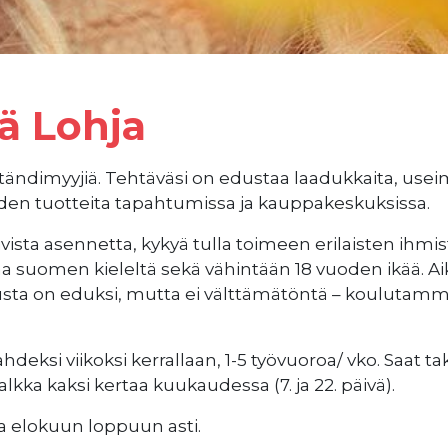
ä Lohja
ndimyyjiä. Tehtäväsi on edustaa laadukkaita, useim
iden tuotteita tapahtumissa ja kauppakeskuksissa.
vista asennetta, kykyä tulla toimeen erilaisten ihmi
aa suomen kieleltä sekä vähintään 18 vuoden ikää. 
usta on eduksi, mutta ei välttämätöntä – koulutamme
ahdeksi viikoksi kerrallaan, 1-5 työvuoroa/ vko. Saat t
kka kaksi kertaa kuukaudessa (7. ja 22. päivä).
a elokuun loppuun asti.