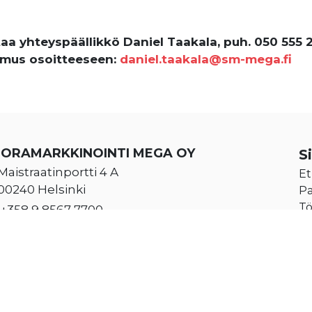
taa yhteyspäällikkö Daniel Taakala, puh. 050 555 
mus osoitteeseen:
daniel.taakala@sm-mega.fi
UORAMARKKINOINTI MEGA OY
S
Maistraatinportti 4 A
Et
00240 Helsinki
Pa
Tö
+358 9 8567 7700
Yr
Klo 8.00 – 16.00
Yh