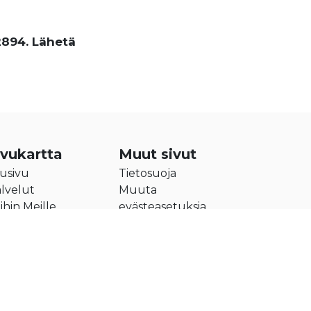
2894. Lähetä
ivukartta
Muut sivut
usivu
Tietosuoja
lvelut
Muuta
ihin Meille
evästeasetuksia
itys
teystiedot
Privacy
-
Terms