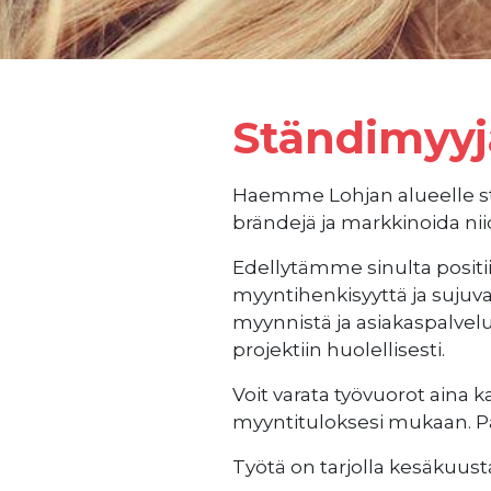
Ständimyyj
Haemme Lohjan alueelle stä
brändejä ja markkinoida ni
Edellytämme sinulta positii
myyntihenkisyyttä ja sujuv
myynnistä ja asiakaspalvel
projektiin huolellisesti.
Voit varata työvuorot aina k
myyntituloksesi mukaan. Pal
Työtä on tarjolla kesäkuust