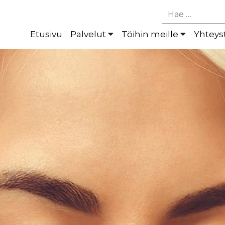
Hae
Etusivu
Palvelut
Töihin meille
Yhteys