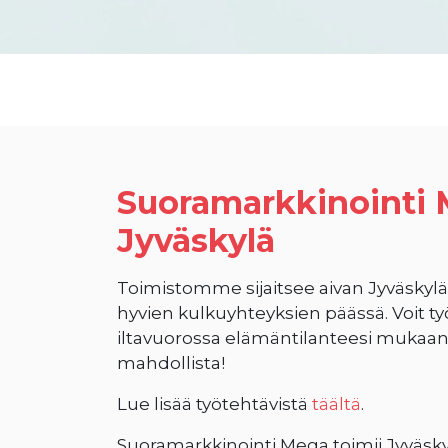
Suoramarkkinointi
Jyväskylä
Toimistomme sijaitsee aivan Jyväskyl
hyvien kulkuyhteyksien päässä. Voit ty
iltavuorossa elämäntilanteesi mukaan
mahdollista!
Lue lisää työtehtävistä
täältä
.
Suoramarkkinointi Mega toimii Jyväskyl