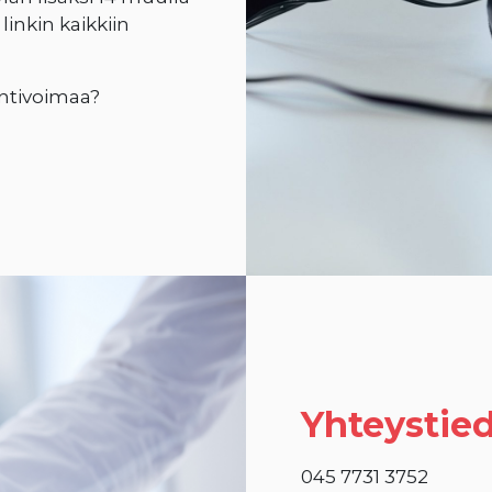
inkin kaikkiin
yyntivoimaa?
Yhteystied
045 7731 3752