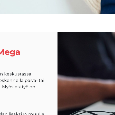
 Mega
än keskustassa
öskennellä päivä- tai
. Myös etätyö on
än lisäksi 14 muulla