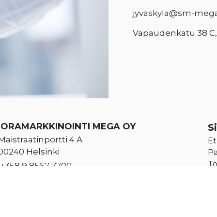
jyvaskyla@sm-mega.
Vapaudenkatu 38 C, 2
UORAMARKKINOINTI MEGA OY
S
Maistraatinportti 4 A
Et
00240 Helsinki
Pa
Tö
+358 9 8567 7700
Yr
Klo 8.00 – 16.00
Yh