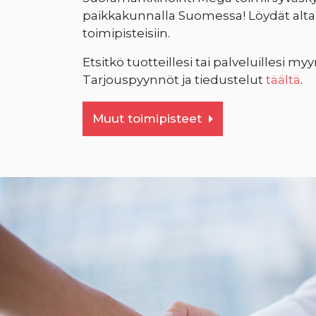
paikkakunnalla Suomessa! Löydät alta l
toimipisteisiin.
Etsitkö tuotteillesi tai palveluillesi m
Tarjouspyynnöt ja tiedustelut
täältä
.
Muut toimipisteet