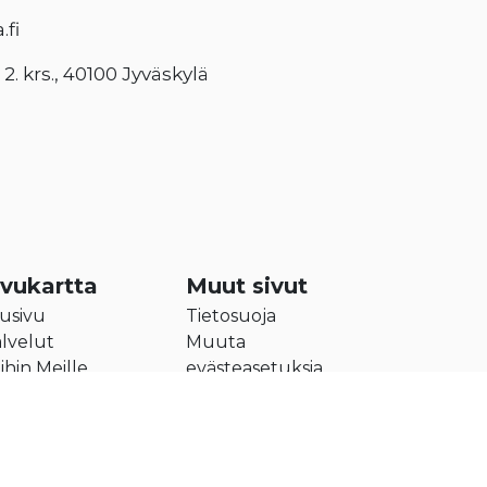
fi
. krs., 40100 Jyväskylä
ivukartta
Muut sivut
usivu
Tietosuoja
lvelut
Muuta
ihin Meille
evästeasetuksia
itys
teystiedot
Privacy
-
Terms