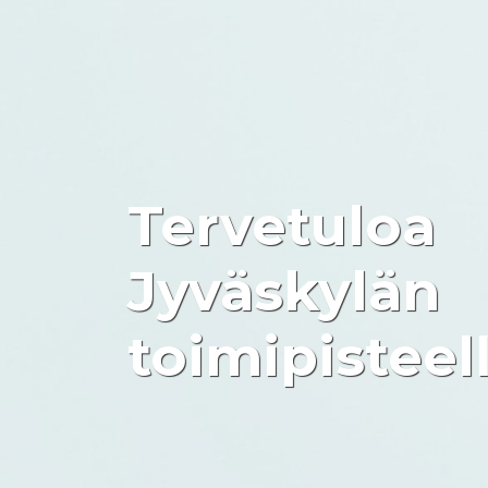
Tervetuloa
Jyväskylän
toimipisteell