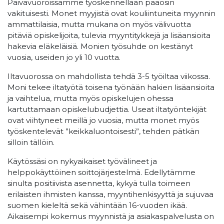
Päivävuoroissamme työskennellään pääosin
vakituisesti. Monet myyjistä ovat kouliintuneita myynnin
ammattilaisia, mutta mukana on myös välivuotta
pitäviä opiskelijoita, tulevia myyntitykkejä ja lisäansioita
hakevia eläkeläisiä. Monien työsuhde on kestänyt
vuosia, useiden jo yli 10 vuotta.
Iltavuorossa on mahdollista tehdä 3-5 työiltaa viikossa.
Moni tekee iltatyötä toisena työnään hakien lisäansioita
ja vaihtelua, mutta myös opiskelujen ohessa
kartuttamaan opiskelubudjettia. Useat iltatyöntekijät
ovat viihtyneet meillä jo vuosia, mutta monet myös
työskentelevät ”keikkaluontoisesti”, tehden pätkän
silloin tällöin.
Käytössäsi on nykyaikaiset työvälineet ja
helppokäyttöinen soittojärjestelmä. Edellytämme
sinulta positiivista asennetta, kykyä tulla toimeen
erilaisten ihmisten kanssa, myyntihenkisyyttä ja sujuvaa
suomen kieleltä sekä vähintään 16-vuoden ikää.
Aikaisempi kokemus myynnistä ja asiakaspalvelusta on