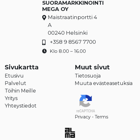
SUORAMARKKINOINTI
MEGA OY
Maistraatinportti 4
A
00240 Helsinki
+358 9 8567 7700
Klo 8.00 – 16.00
Sivukartta
Muut sivut
Etusivu
Tietosuoja
Palvelut
Muuta evästeasetuksia
Töihin Meille
Yritys
Yhteystiedot
Privacy
-
Terms