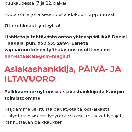
kuukaudessa (7. ja 22. päivä).
Työtä on tarjolla kesäkuusta elokuun loppuun asti.
Ota rohkeasti yhteyttä!
Lisätietoja tehtävästä antaa yhteyspäällikkö Daniel
Taakala, puh. 050 555 2894. Lähetä
vapaamuotoinen työhakemus osoitteeseen:
daniel.taakala@sm-mega.fi
Asiakashankkija, PÄIVÄ- JA
ILTAVUORO
Palkkaamme nyt uusia asiakashankkijoita Kampin
toimistoomme.
Tarjoamme vakituista päivätyötä tai osa-aikaista
iltatyötä viihtyisässä työympäristössä, mukavat työajat +
kannustavan palkkauksen.