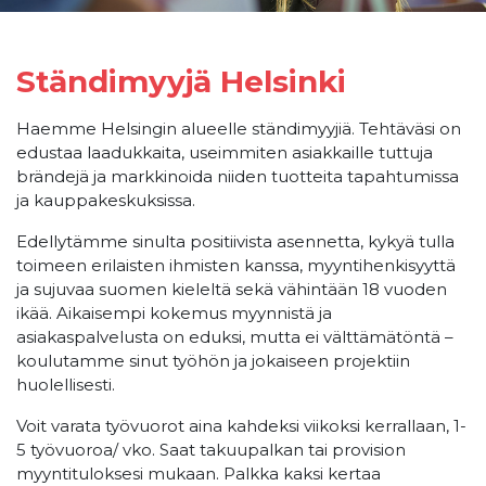
Ständimyyjä Helsinki
Haemme Helsingin alueelle ständimyyjiä. Tehtäväsi on
edustaa laadukkaita, useimmiten asiakkaille tuttuja
brändejä ja markkinoida niiden tuotteita tapahtumissa
ja kauppakeskuksissa.
Edellytämme sinulta positiivista asennetta, kykyä tulla
toimeen erilaisten ihmisten kanssa, myyntihenkisyyttä
ja sujuvaa suomen kieleltä sekä vähintään 18 vuoden
ikää. Aikaisempi kokemus myynnistä ja
asiakaspalvelusta on eduksi, mutta ei välttämätöntä –
koulutamme sinut työhön ja jokaiseen projektiin
huolellisesti.
Voit varata työvuorot aina kahdeksi viikoksi kerrallaan, 1-
5 työvuoroa/ vko. Saat takuupalkan tai provision
myyntituloksesi mukaan. Palkka kaksi kertaa