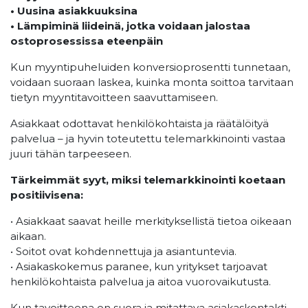
• Uusina asiakkuuksina
• Lämpiminä liideinä, jotka voidaan jalostaa
ostoprosessissa eteenpäin
Kun myyntipuheluiden konversioprosentti tunnetaan,
voidaan suoraan laskea, kuinka monta soittoa tarvitaan
tietyn myyntitavoitteen saavuttamiseen.
Asiakkaat odottavat henkilökohtaista ja räätälöityä
palvelua – ja hyvin toteutettu telemarkkinointi vastaa
juuri tähän tarpeeseen.
Tärkeimmät syyt, miksi telemarkk
inointi koetaan
positiivisena:
• Asiakkaat saavat heille merkityksellistä tietoa oikeaan
aikaan.
• Soitot ovat kohdennettuja ja asiantuntevia.
• Asiakaskokemus paranee, kun yritykset tarjoavat
henkilökohtaista palvelua ja aitoa vuorovaikutusta.
Kun tavoitteena on suora ja mitattava asiakaskontakti,