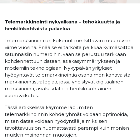
Telemarkkinointi nykyaikana – tehokkuutta ja
henkilökohtaista palvelua
Telemarkkinointi on kokenut merkittävän muutoksen
viime vuosina. Enää se ei tarkoita pelkkää kylmäsoittoa
satunnaisiin numeroihin, vaan se perustuu tarkkaan
kohdennettuun dataan, asiakasymmärrykseen ja
moderniin teknologiaan. Nykypäivän yritykset
hyödyntävät telemarkkinointia osana monikanavaista
markkinointistrategiaa, jossa yhdistyvät digitaalinen
markkinointi, asiakasdata ja henkilökohtainen
vuorovaikutus.
Tässä artikkelissa käymme läpi, miten
telemarkkinoinnin kohderyhmät voidaan optimoida,
miten dataa voidaan hyödyntää ja miksi sen
tavoittavuus on huomattavasti parempi kuin monien
muiden mainonnan muotojen.