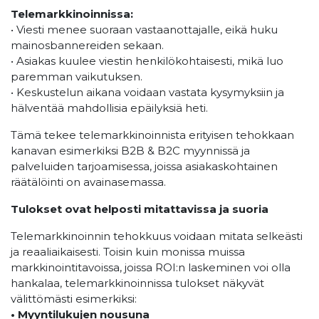
Telemarkkinoinnissa:
• Viesti menee suoraan vastaanottajalle, eikä huku
mainosbannereiden sekaan.
• Asiakas kuulee viestin henkilökohtaisesti, mikä luo
paremman vaikutuksen.
• Keskustelun aikana voidaan vastata kysymyksiin ja
hälventää mahdollisia epäilyksiä heti.
Tämä tekee telemarkkinoinnista erityisen tehokkaan
kanavan esimerkiksi B2B & B2C myynnissä ja
palveluiden tarjoamisessa, joissa asiakaskohtainen
räätälöinti on avainasemassa.
Tulokset ovat helposti
mitattavissa ja suoria
Telemarkkinoinnin tehokkuus voidaan mitata selkeästi
ja reaaliaikaisesti. Toisin kuin monissa muissa
markkinointitavoissa, joissa ROI:n laskeminen voi olla
hankalaa, telemarkkinoinnissa tulokset näkyvät
välittömästi esimerkiksi:
• Myyntilukujen nousuna