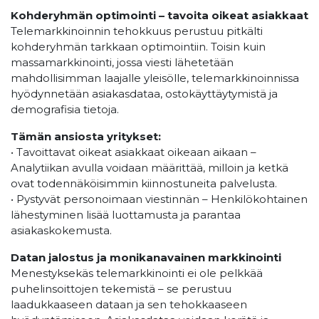
Kohderyhmän optimointi – tavoita oikeat asiakkaat
Telemarkkinoinnin tehokkuus perustuu pitkälti
kohderyhmän tarkkaan optimointiin. Toisin kuin
massamarkkinointi, jossa viesti lähetetään
mahdollisimman laajalle yleisölle, telemarkkinoinnissa
hyödynnetään asiakasdataa, ostokäyttäytymistä ja
demografisia tietoja.
Tämän ansiosta yritykset:
• Tavoittavat oikeat asiakkaat oikeaan aikaan –
Analytiikan avulla voidaan määrittää, milloin ja ketkä
ovat todennäköisimmin kiinnostuneita palvelusta.
• Pystyvät personoimaan viestinnän – Henkilökohtainen
lähestyminen lisää luottamusta ja parantaa
asiakaskokemusta.
Datan jalostus ja monikanavainen markkinointi
Menestyksekäs telemarkkinointi ei ole pelkkää
puhelinsoittojen tekemistä – se perustuu
laadukkaaseen dataan ja sen tehokkaaseen