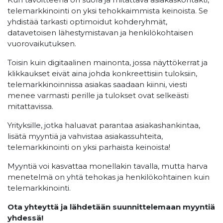
telemarkkinointi on yksi tehokkaimmista keinoista. Se
yhdistää tarkasti optimoidut kohderyhmät,
datavetoisen lähestymistavan ja henkilökohtaisen
vuorovaikutuksen.
Toisin kuin digitaalinen mainonta, jossa näyttökerrat ja
klikkaukset eivät aina johda konkreettisiin tuloksiin,
telemarkkinoinnissa asiakas saadaan kiinni, viesti
menee varmasti perille ja tulokset ovat selkeästi
mitattavissa.
Yrityksille, jotka haluavat parantaa asiakashankintaa,
lisätä myyntiä ja vahvistaa asiakassuhteita,
telemarkkinointi on yksi parhaista keinoista!
Myyntiä voi kasvattaa monellakin tavalla, mutta harva
menetelmä on yhtä tehokas ja henkilökohtainen kuin
telemarkkinointi.
Ota yhteyttä ja lähdetään suunnittelemaan myyntiä
yhdessä!