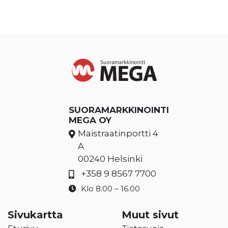
SUORAMARKKINOINTI
MEGA OY
Maistraatinportti 4
A
00240 Helsinki
+358 9 8567 7700
Klo 8.00 – 16.00
Sivukartta
Muut sivut