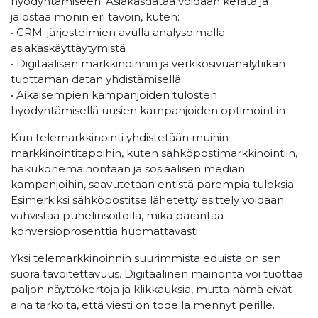
hyödyntämiseen. Asiakasdataa voidaan kerätä ja
jalostaa monin eri tavoin, kuten:
• CRM-järjestelmien avulla analysoimalla
asiakaskäyttäytymistä
• Digitaalisen markkinoinnin ja verkkosivuanalytiikan
tuottaman datan yhdistämisellä
• Aikaisempien kampanjoiden tulosten
hyödyntämisellä uusien kampanjoiden optimointiin
Kun telemarkkinointi yhdistetään muihin
markkinointitapoihin, kuten sähköpostimarkkinointiin,
hakukonemainontaan ja sosiaalisen median
kampanjoihin, saavutetaan entistä parempia tuloksia.
Esimerkiksi sähköpostitse lähetetty esittely voidaan
vahvistaa puhelinsoitolla, mikä parantaa
konversioprosenttia huomattavasti.
Yksi telemarkkinoinnin suurimmista eduista on sen
suora tavoitettavuus. Digitaalinen mainonta voi tuottaa
paljon näyttökertoja ja klikkauksia, mutta nämä eivät
aina tarkoita, että viesti on todella mennyt perille.