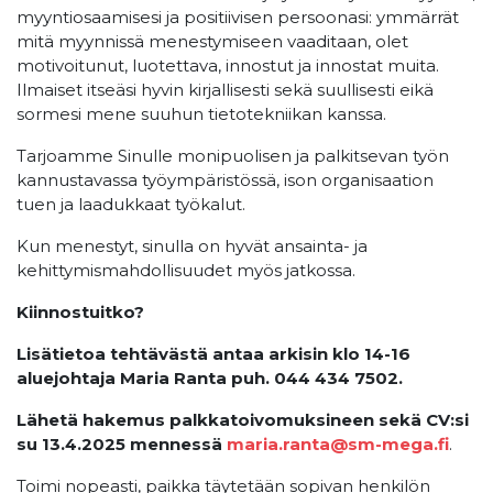
myyntiosaamisesi ja positiivisen persoonasi: ymmärrät
mitä myynnissä menestymiseen vaaditaan, olet
motivoitunut, luotettava, innostut ja innostat muita.
Ilmaiset itseäsi hyvin kirjallisesti sekä suullisesti eikä
sormesi mene suuhun tietotekniikan kanssa.
Tarjoamme Sinulle monipuolisen ja palkitsevan työn
kannustavassa työympäristössä, ison organisaation
tuen ja laadukkaat työkalut.
Kun menestyt, sinulla on hyvät ansainta- ja
kehittymismahdollisuudet myös jatkossa.
Kiinnostuitko?
Lisätietoa tehtävästä antaa arkisin klo 14-16
aluejohtaja Maria Ranta puh. 044 434 7502.
Lähetä hakemus palkkatoivomuksineen sekä CV:si
su 13.4.2025 mennessä
maria.ranta@sm-mega.fi
.
Toimi nopeasti, paikka täytetään sopivan henkilön