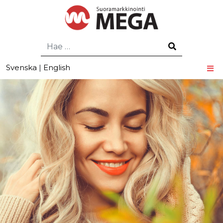
Hae
Svenska
|
English