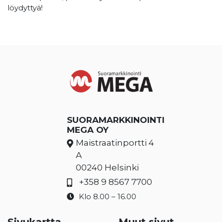
löydyttyä!
SUORAMARKKINOINTI
MEGA OY
Maistraatinportti 4
A
00240 Helsinki
+358 9 8567 7700
Klo 8.00 – 16.00
Sivukartta
Muut sivut