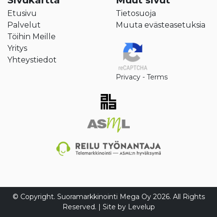
Etusivu
Tietosuoja
Palvelut
Muuta evästeasetuksia
Töihin Meille
Yritys
Yhteystiedot
Privacy
-
Terms
© Copyright. Suoramarkkinointi Mega Oy 2026. All Rights
Reserved. | Site by
Levelup