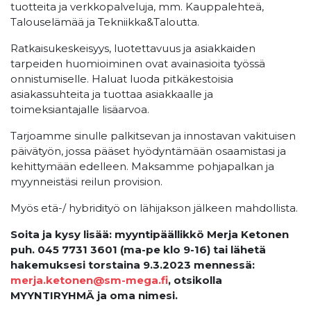
tuotteita ja verkkopalveluja, mm. Kauppalehteä,
Talouselämää ja Tekniikka&Taloutta.
Ratkaisukeskeisyys, luotettavuus ja asiakkaiden
tarpeiden huomioiminen ovat avainasioita työssä
onnistumiselle. Haluat luoda pitkäkestoisia
asiakassuhteita ja tuottaa asiakkaalle ja
toimeksiantajalle lisäarvoa.
Tarjoamme sinulle palkitsevan ja innostavan vakituisen
päivätyön, jossa pääset hyödyntämään osaamistasi ja
kehittymään edelleen. Maksamme pohjapalkan ja
myynneistäsi reilun provision.
Myös etä-/ hybridityö on lähijakson jälkeen mahdollista.
Soita ja kysy lisää: myyntipäällikkö Merja Ketonen
puh. 045 7731 3601 (ma-pe klo 9-16) tai lähetä
hakemuksesi torstaina 9.3.2023 mennessä:
merja.ketonen@sm-mega.fi
, otsikolla
MYYNTIRYHMÄ ja oma nimesi.