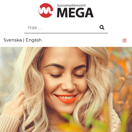
Hae
Svenska
|
English