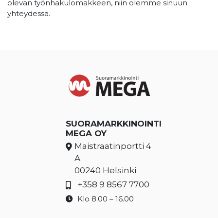
olevan työnhakulomakkeen, niin olemme sinuun
yhteydessä.
SUORAMARKKINOINTI
MEGA OY
Maistraatinportti 4
A
00240 Helsinki
+358 9 8567 7700
Klo 8.00 – 16.00