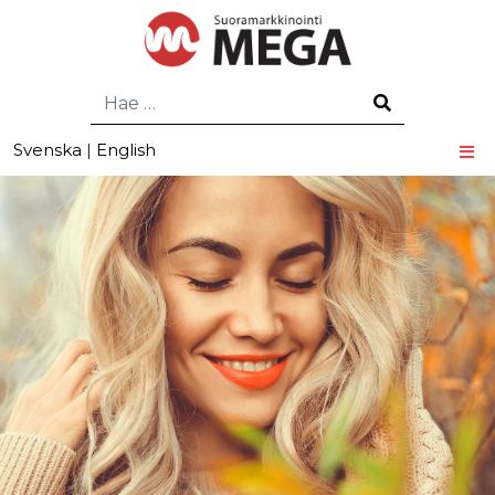
Hae
Svenska
|
English