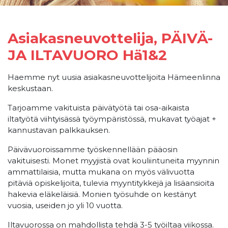
Asiakasneuvottelija, PÄIVÄ-
JA ILTAVUORO Hä1&2
Haemme nyt uusia asiakasneuvottelijoita Hämeenlinna
keskustaan.
Tarjoamme vakituista päivätyötä tai osa-aikaista
iltatyötä viihtyisässä työympäristössä, mukavat työajat +
kannustavan palkkauksen.
Päivävuoroissamme työskennellään pääosin
vakituisesti. Monet myyjistä ovat kouliintuneita myynnin
ammattilaisia, mutta mukana on myös välivuotta
pitäviä opiskelijoita, tulevia myyntitykkejä ja lisäansioita
hakevia eläkeläisiä. Monien työsuhde on kestänyt
vuosia, useiden jo yli 10 vuotta.
Iltavuorossa on mahdollista tehdä 3-5 työiltaa viikossa.