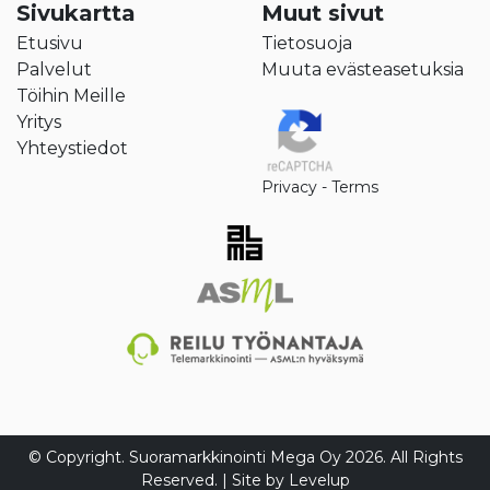
Sivukartta
Muut sivut
Etusivu
Tietosuoja
Palvelut
Muuta evästeasetuksia
Töihin Meille
Yritys
Yhteystiedot
Privacy
-
Terms
© Copyright. Suoramarkkinointi Mega Oy 2026. All Rights
Reserved. | Site by
Levelup