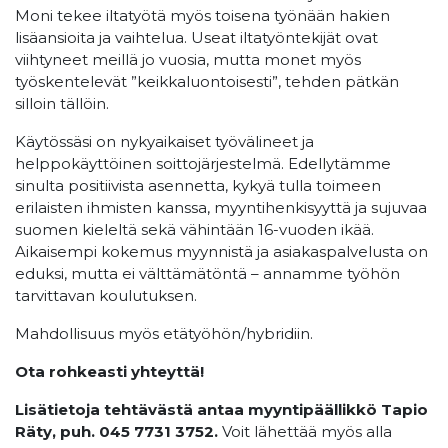
Moni tekee iltatyötä myös toisena työnään hakien
lisäansioita ja vaihtelua. Useat iltatyöntekijät ovat
viihtyneet meillä jo vuosia, mutta monet myös
työskentelevät ”keikkaluontoisesti”, tehden pätkän
silloin tällöin.
Käytössäsi on nykyaikaiset työvälineet ja
helppokäyttöinen soittojärjestelmä. Edellytämme
sinulta positiivista asennetta, kykyä tulla toimeen
erilaisten ihmisten kanssa, myyntihenkisyyttä ja sujuvaa
suomen kieleltä sekä vähintään 16-vuoden ikää.
Aikaisempi kokemus myynnistä ja asiakaspalvelusta on
eduksi, mutta ei välttämätöntä – annamme työhön
tarvittavan koulutuksen.
Mahdollisuus myös etätyöhön/hybridiin.
Ota rohkeasti yhteyttä!
Lisätietoja tehtävästä antaa myyntipäällikkö Tapio
Räty, puh. 045 7731 3752.
Voit lähettää myös alla