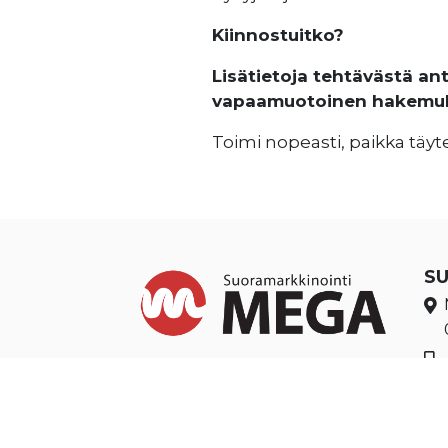
Kiinnostuitko?
Lisätietoja tehtävästä an
vapaamuotoinen hakemuks
Toimi nopeasti, paikka täyt
S