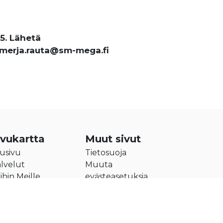
5. Lähetä
 merja.rauta@sm-mega.fi
ivukartta
Muut sivut
usivu
Tietosuoja
lvelut
Muuta
ihin Meille
evästeasetuksia
itys
teystiedot