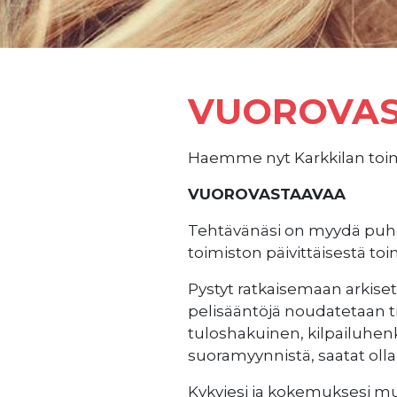
VUOROVAS
Haemme nyt Karkkilan toi
VUOROVASTAAVAA
Tehtävänäsi on myydä puheli
toimiston päivittäisestä t
Pystyt ratkaisemaan arkiset
pelisääntöjä noudatetaan ti
tuloshakuinen, kilpailuhenki
suoramyynnistä, saatat ol
Kykyjesi ja kokemuksesi mu