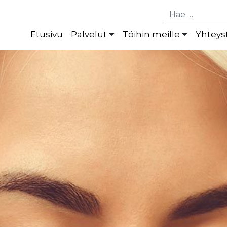
Hae
Etusivu
Palvelut
Töihin meille
Yhteys