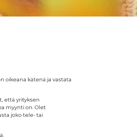
ön oikeana kätenä ja vastata
, että yrityksen
oa myynti on. Olet
ta joko tele- tai
ä.