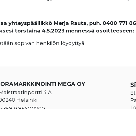
taa yhteyspäällikkö Merja Rauta, puh. 0400 771 86
esi torstaina 4.5.2023 mennessä osoitteeseen:
etään sopivan henkilön löydyttyä!
UORAMARKKINOINTI MEGA OY
S
Maistraatinportti 4 A
Et
00240 Helsinki
Pa
Tö
+358 9 8567 7700
Yr
Klo 8.00 – 16.00
Yh