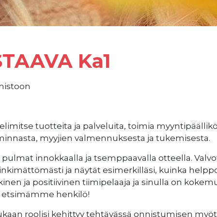
TAAVA Ka1
mistoon
mitse tuotteita ja palveluita, toimia myyntipäällik
oiminnasta, myyjien valmennuksesta ja tukemisesta.
 pulmat innokkaalla ja tsemppaavalla otteella. Valvot
nkimättömästi ja näytät esimerkilläsi, kuinka helpp
nen ja positiivinen tiimipelaaja ja sinulla on kokemus
la etsimämme henkilö!
kaan roolisi kehittyy tehtävässä onnistumisen myöt