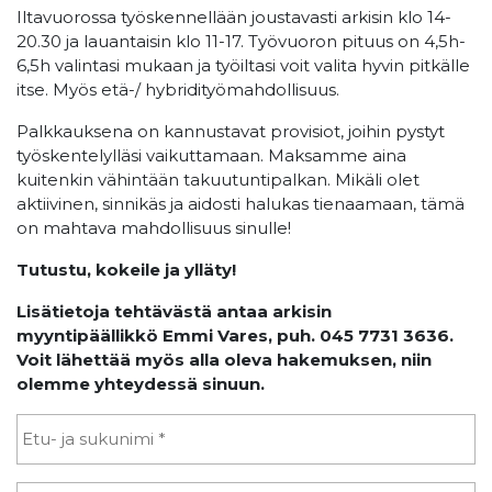
Iltavuorossa työskennellään joustavasti arkisin klo 14-
20.30 ja lauantaisin klo 11-17. Työvuoron pituus on 4,5h-
6,5h valintasi mukaan ja työiltasi voit valita hyvin pitkälle
itse. Myös etä-/ hybridityömahdollisuus.
Palkkauksena on kannustavat provisiot, joihin pystyt
työskentelylläsi vaikuttamaan. Maksamme aina
kuitenkin vähintään takuutuntipalkan. Mikäli olet
aktiivinen, sinnikäs ja aidosti halukas tienaamaan, tämä
on mahtava mahdollisuus sinulle!
Tutustu, kokeile ja ylläty!
Lisätietoja tehtävästä antaa arkisin
myyntipäällikkö Emmi Vares, puh. 045 7731 3636.
Voit lähettää myös alla oleva hakemuksen, niin
olemme yhteydessä sinuun.