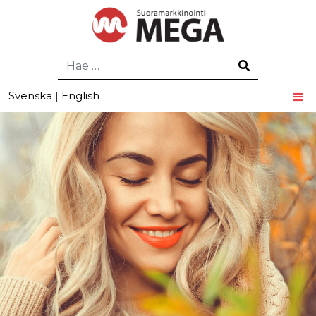
Hae
Svenska
|
English