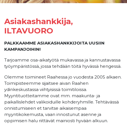
Asiakashankkija,
ILTAVUORO
PALKKAAMME ASIAKASHANKKIJOITA UUSIIN
KAMPANJOIHIN!
Tarjoamme osa-aikatyötä mukavassa ja kannustavassa
työympäristössä, jossa tehdään töitä hyvässä hengessä.
Olemme toimineet Raahessa jo vuodesta 2005 alkaen.
Toimipisteemme sijaitsee aivan Raahen
ydinkeskustassa viihtyisissä toimitiloissa.
Myyntituotteitamme ovat mm. maakunta- ja
paikallislehdet valikoiduille kohderyhmille. Tehtävässä
onnistumiseen et tarvitse aikaisempaa
myyntikokemusta, vaan innostunut asenne ja
oppimisen halu riittävät mainiosti hyvään alkuun.