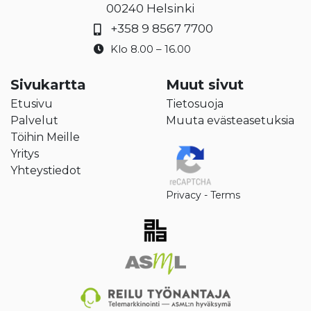
00240 Helsinki
+358 9 8567 7700
Klo 8.00 – 16.00
Sivukartta
Muut sivut
Etusivu
Tietosuoja
Palvelut
Muuta evästeasetuksia
Töihin Meille
Yritys
Yhteystiedot
Privacy
-
Terms