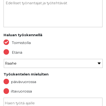
Haluan työskennellä
Toimistolla
Etänä
Työskentelen mieluiten
päivävuorossa
iltavuorossa