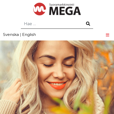
Hae
Svenska
|
English