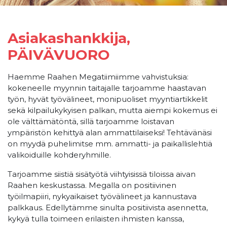
Asiakashankkija,
PÄIVÄVUORO
Haemme Raahen Megatiimiimme vahvistuksia:
kokeneelle myynnin taitajalle tarjoamme haastavan
työn, hyvät työvälineet, monipuoliset myyntiartikkelit
sekä kilpailukykyisen palkan, mutta aiempi kokemus ei
ole välttämätöntä, sillä tarjoamme loistavan
ympäristön kehittyä alan ammattilaiseksi! Tehtävänäsi
on myydä puhelimitse mm. ammatti- ja paikallislehtiä
valikoiduille kohderyhmille.
Tarjoamme siistiä sisätyötä viihtyisissä tiloissa aivan
Raahen keskustassa. Megalla on positiivinen
työilmapiiri, nykyaikaiset työvälineet ja kannustava
palkkaus. Edellytämme sinulta positiivista asennetta,
kykyä tulla toimeen erilaisten ihmisten kanssa,