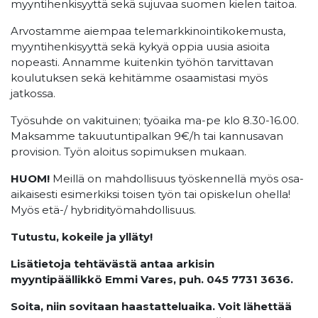
myyntihenkisyyttä sekä sujuvaa suomen kielen taitoa.
Arvostamme aiempaa telemarkkinointikokemusta,
myyntihenkisyyttä sekä kykyä oppia uusia asioita
nopeasti. Annamme kuitenkin työhön tarvittavan
koulutuksen sekä kehitämme osaamistasi myös
jatkossa.
Työsuhde on vakituinen; työaika ma-pe klo 8.30-16.00.
Maksamme takuutuntipalkan 9€/h tai kannusavan
provision. Työn aloitus sopimuksen mukaan.
HUOM!
Meillä on mahdollisuus työskennellä myös osa-
aikaisesti esimerkiksi toisen työn tai opiskelun ohella!
Myös etä-/ hybridityömahdollisuus.
Tutustu, kokeile ja ylläty!
Lisätietoja tehtävästä antaa arkisin
myyntipäällikkö Emmi Vares, puh. 045 7731 3636.
Soita, niin sovitaan haastatteluaika. Voit lähettää