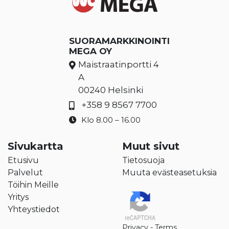
SUORAMARKKINOINTI
MEGA OY
Maistraatinportti 4
A
00240 Helsinki
+358 9 8567 7700
Klo 8.00 – 16.00
Sivukartta
Muut sivut
Etusivu
Tietosuoja
Palvelut
Muuta evästeasetuksia
Töihin Meille
Yritys
Yhteystiedot
Privacy
-
Terms