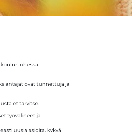
si koulun ohessa
siantajat ovat tunnettuja ja
ta et tarvitse.
et työvälineet ja
asti uusia asioita, kykyä