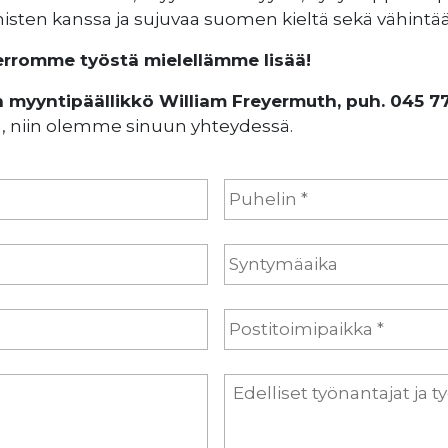
misten kanssa ja sujuvaa suomen kieltä sekä vähintä
erromme työstä mielellämme lisää!
en myyntipäällikkö William Freyermuth, puh. 045 7
, niin olemme sinuun yhteydessä.