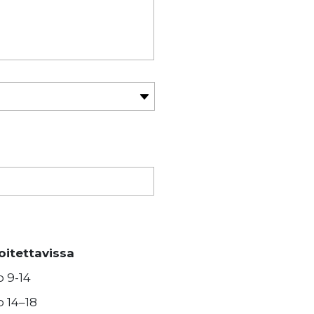
oitettavissa
o 9-14
o 14–18