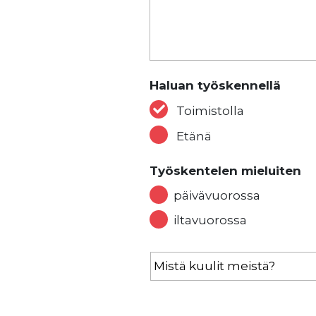
Haluan työskennellä
Toimistolla
Etänä
Työskentelen mieluiten
päivävuorossa
iltavuorossa