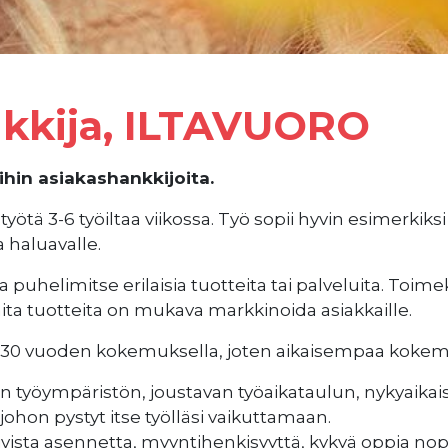
kkija, ILTAVUORO
in asiakashankkijoita.
yötä 3-6 työiltaa viikossa. Työ sopii hyvin esimerkik
a haluavalle.
puhelimitse erilaisia tuotteita tai palveluita. Toimek
aita tuotteita on mukava markkinoida asiakkaille.
30 vuoden kokemuksella, joten aikaisempaa kokemus
n työympäristön, joustavan työaikataulun, nykyaikais
hon pystyt itse työlläsi vaikuttamaan.
vista asennetta, myyntihenkisyyttä, kykyä oppia nope