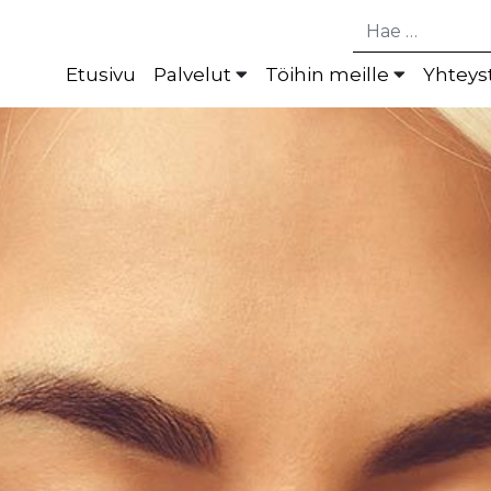
Hae
Etusivu
Palvelut
Töihin meille
Yhteys