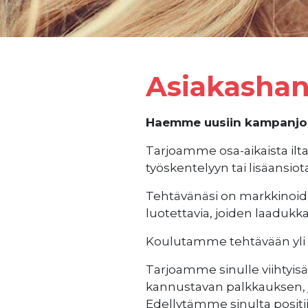
Asiakashan
Haemme uusiin kampanjoih
Tarjoamme osa-aikaista iltat
työskentelyyn tai lisäansiot
Tehtävänäsi on markkinoida 
luotettavia, joiden laadukk
Koulutamme tehtävään yli 
Tarjoamme sinulle viihtyisä
kannustavan palkkauksen, jo
Edellytämme sinulta positii