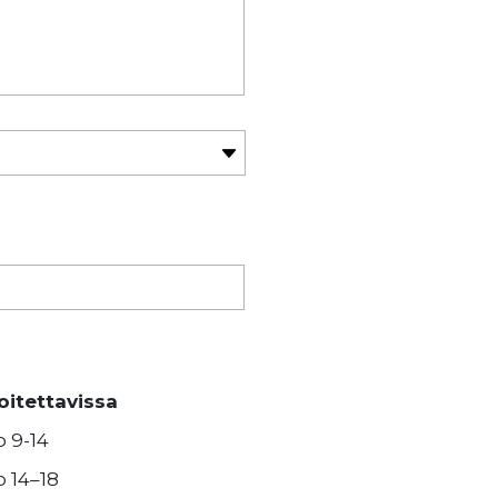
oitettavissa
o 9-14
o 14–18