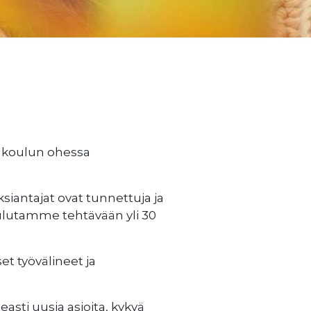
si koulun ohessa
siantajat ovat tunnettuja ja
oulutamme tehtävään yli 30
et työvälineet ja
asti uusia asioita, kykyä