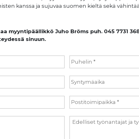
misten kanssa ja sujuvaa suomen kieltä sekä vähintä
taa myyntipäällikkö Juho Bröms puh. 045 7731 3689
teydessä sinuun.