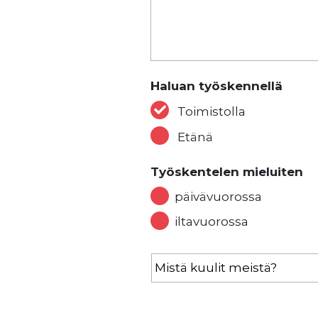
Haluan työskennellä
Toimistolla
Etänä
Työskentelen mieluiten
päivävuorossa
iltavuorossa