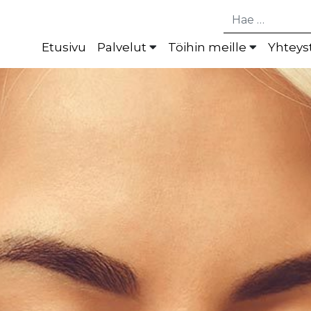
Hae
Etusivu
Palvelut
Töihin meille
Yhteys