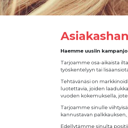
Asiakashan
Haemme uusiin kampanjoih
Tarjoamme osa-aikaista iltat
työskentelyyn tai lisäansiot
Tehtävänäsi on markkinoida 
luotettavia, joiden laadukk
vuoden kokemuksella, jote
Tarjoamme sinulle viihtyisä
kannustavan palkkauksen, jo
Edellytämme sinulta positii