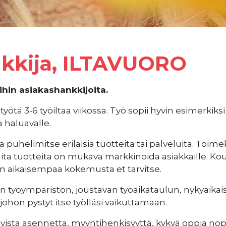
kkija, ILTAVUORO
in asiakashankkijoita.
yötä 3-6 työiltaa viikossa. Työ sopii hyvin esimerkik
a haluavalle.
puhelimitse erilaisia tuotteita tai palveluita. Toimek
aita tuotteita on mukava markkinoida asiakkaille. K
n aikaisempaa kokemusta et tarvitse.
n työympäristön, joustavan työaikataulun, nykyaikais
hon pystyt itse työlläsi vaikuttamaan.
vista asennetta, myyntihenkisyyttä, kykyä oppia nope