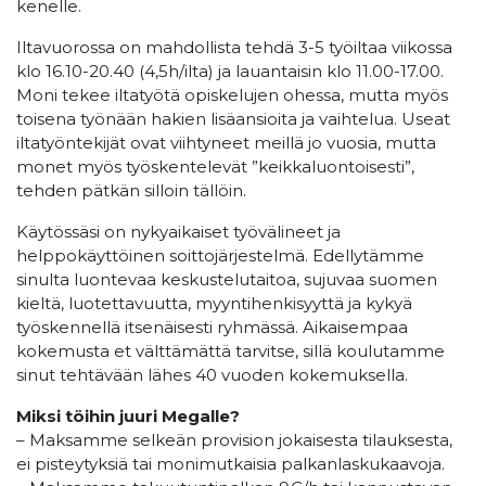
kenelle.
Iltavuorossa on mahdollista tehdä 3-5 työiltaa viikossa
klo 16.10-20.40 (4,5h/ilta) ja lauantaisin klo 11.00-17.00.
Moni tekee iltatyötä opiskelujen ohessa, mutta myös
toisena työnään hakien lisäansioita ja vaihtelua. Useat
iltatyöntekijät ovat viihtyneet meillä jo vuosia, mutta
monet myös työskentelevät ”keikkaluontoisesti”,
tehden pätkän silloin tällöin.
Käytössäsi on nykyaikaiset työvälineet ja
helppokäyttöinen soittojärjestelmä. Edellytämme
sinulta luontevaa keskustelutaitoa, sujuvaa suomen
kieltä, luotettavuutta, myyntihenkisyyttä ja kykyä
työskennellä itsenäisesti ryhmässä. Aikaisempaa
kokemusta et välttämättä tarvitse, sillä koulutamme
sinut tehtävään lähes 40 vuoden kokemuksella.
Miksi töihin juuri Megalle?
– Maksamme selkeän provision jokaisesta tilauksesta,
ei pisteytyksiä tai monimutkaisia palkanlaskukaavoja.