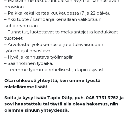
– Maksamme takuutuntipalkan 9€/h tai kannustavan
provision.
– Palkka kaksi kertaa kuukaudessa (7. ja 22.päivä).
– Yksi tuote / kampanja kerrallaan valikoituun
kohderyhmään.
– Tunnetut, luotettavat toimeksiantajat ja laadukkaat
tuotteet.
– Arvokasta työkokemusta, jota tulevaisuuden
työnantajat arvostavat.
– Hyvä ja kannustava työilmapiiri.
– Säännöllinen työaika.
– Teemme työmme rehellisesti ja läpinäkyvästi.
Ota rohkeasti yhteyttä, kerromme työstä
mielellämme lisää!
Soita ja kysy lisää: Tapio Räty, puh. 045 7731 3752 ja
sovi haastattelu tai täytä alla oleva hakemus, niin
olemme sinuun yhteydessä.