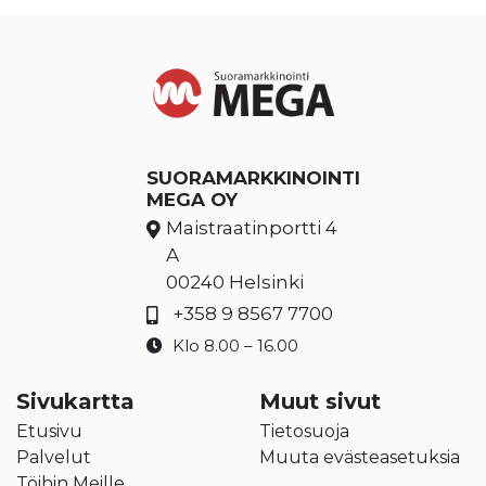
SUORAMARKKINOINTI
MEGA OY
Maistraatinportti 4
A
00240 Helsinki
+358 9 8567 7700
Klo 8.00 – 16.00
Sivukartta
Muut sivut
Etusivu
Tietosuoja
Palvelut
Muuta evästeasetuksia
Töihin Meille