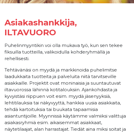
Asiakashankkija,
ILTAVUORO
Puhelinmyyntikin voi olla mukava työ, kun sen tekee
fiksuilla tuotteilla, valikoidulla kohderyhmällä ja
rehellisesti.
Tehtävänäsi on myydä ja markkinoida puhelimitse
laadukkaita tuotteita ja palveluita niitä tarvitseville
asiakkaille. Projektit ovat moninaisia ja suuntautuvat
iltavuorossa lähinnä kotitalouksiin. Ajankohdasta ja
kyvyistäsi riippuen voit esim. myydä jäsenyyksiä,
lehtitilauksia tai näkyvyyttä, hankkia uusia asiakkaita,
tehdä kartoituksia tai buukata tapaamisia
asiantuntijoille. Myynnissä käytämme valmiiksi valittuja
asiakasryhmiä esim. aikaisemmat asiakkaat,
näytetilaajat, alan harrastajat. Tiedät aina miksi soitat ja