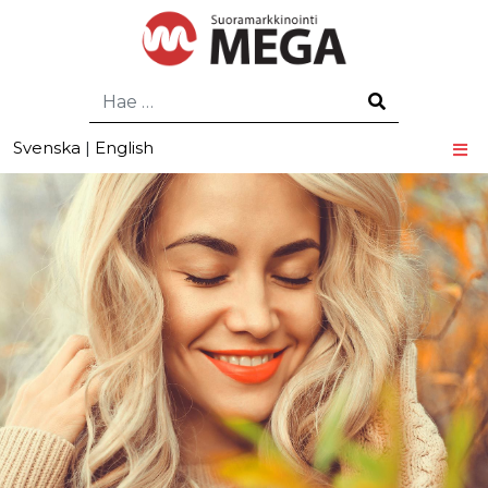
Hae
Svenska
|
English