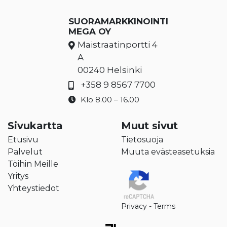
SUORAMARKKINOINTI
MEGA OY
Maistraatinportti 4
A
00240 Helsinki
+358 9 8567 7700
Klo 8.00 – 16.00
Sivukartta
Muut sivut
Etusivu
Tietosuoja
Palvelut
Muuta evästeasetuksia
Töihin Meille
Yritys
Yhteystiedot
Privacy
-
Terms