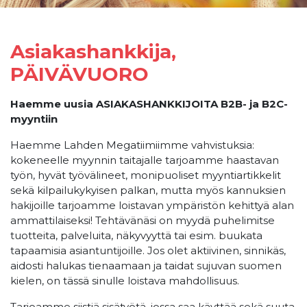
Asiakashankkija,
PÄIVÄVUORO
Haemme uusia ASIAKASHANKKIJOITA B2B- ja B2C-
myyntiin
Haemme Lahden Megatiimiimme vahvistuksia:
kokeneelle myynnin taitajalle tarjoamme haastavan
työn, hyvät työvälineet, monipuoliset myyntiartikkelit
sekä kilpailukykyisen palkan, mutta myös kannuksien
hakijoille tarjoamme loistavan ympäristön kehittyä alan
ammattilaiseksi! Tehtävänäsi on myydä puhelimitse
tuotteita, palveluita, näkyvyyttä tai esim. buukata
tapaamisia asiantuntijoille. Jos olet aktiivinen, sinnikäs,
aidosti halukas tienaamaan ja taidat sujuvan suomen
kielen, on tässä sinulle loistava mahdollisuus.
Tarjoamme siistiä sisätyötä, jossa saa käyttää sekä suuta