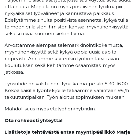
että päätä. Megalla on myös positiivinen työilmapiiri,
nykyaikaiset työvälineet ja kannustava palkkaus.
Edellytämme sinulta positiivista asennetta, kykyä tulla
toimeen erilaisten ihmisten kanssa, myyntihenkisyyttä
sekä sujuvaa suomen kielen taitoa.
Arvostamme aiempaa telemarkkinointikokemusta,
myyntihenkisyyttä sekä kykyä oppia uusia asioita
nopeasti. Annamme kuitenkin työhön tarvittavan
koulutuksen sekä kehitämme osaamistasi myös
jatkossa.
Työsuhde on vakituinen; työaika ma-pe klo 8.30-16.00.
Kokoaikaisille työntekijöille takaamme vähintään 9€/h
takuutuntipalkan. Työn aloitus sopimuksen mukaan.
Mahdollisuus myös etätyöhön/hybridiin.
Ota rohkeasti yhteyttä!
Lisätietoja tehtävästä antaa myyntipäällikkö Marja