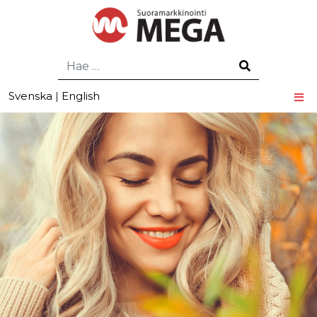
Hae
Svenska
|
English