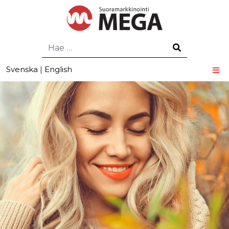
Hae
Svenska
|
English