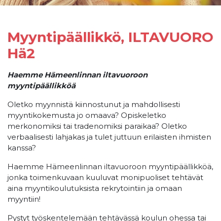
Myyntipäällikkö, ILTAVUORO
Hä2
Haemme Hämeenlinnan iltavuoroon
myyntipäällikköä
Oletko myynnistä kiinnostunut ja mahdollisesti
myyntikokemusta jo omaava? Opiskeletko
merkonomiksi tai tradenomiksi paraikaa? Oletko
verbaalisesti lahjakas ja tulet juttuun erilaisten ihmisten
kanssa?
Haemme Hämeenlinnan iltavuoroon myyntipäällikköä,
jonka toimenkuvaan kuuluvat monipuoliset tehtävät
aina myyntikoulutuksista rekrytointiin ja omaan
myyntiin!
Pystyt työskentelemään tehtävässä koulun ohessa tai