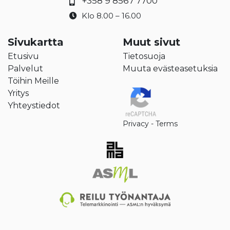
+358 9 8567 7700
Klo 8.00 – 16.00
Sivukartta
Muut sivut
Etusivu
Tietosuoja
Palvelut
Muuta evästeasetuksia
Töihin Meille
Yritys
Yhteystiedot
Privacy
-
Terms