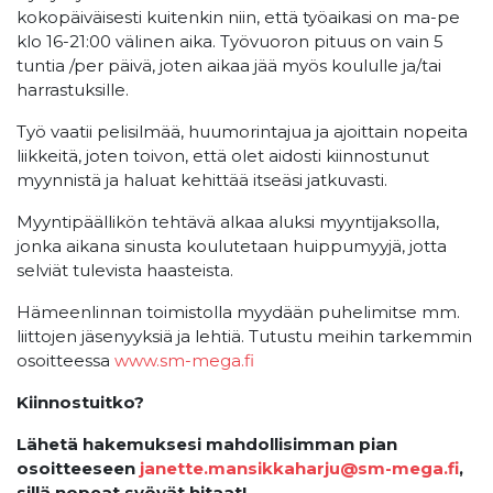
kokopäiväisesti kuitenkin niin, että työaikasi on ma-pe
klo 16-21:00 välinen aika. Työvuoron pituus on vain 5
tuntia /per päivä, joten aikaa jää myös koululle ja/tai
harrastuksille.
Työ vaatii pelisilmää, huumorintajua ja ajoittain nopeita
liikkeitä, joten toivon, että olet aidosti kiinnostunut
myynnistä ja haluat kehittää itseäsi jatkuvasti.
Myyntipäällikön tehtävä alkaa aluksi myyntijaksolla,
jonka aikana sinusta koulutetaan huippumyyjä, jotta
selviät tulevista haasteista.
Hämeenlinnan toimistolla myydään puhelimitse mm.
liittojen jäsenyyksiä ja lehtiä. Tutustu meihin tarkemmin
osoitteessa
www.sm-mega.fi
Kiinnostuitko?
Lähetä hakemuksesi mahdollisimman pian
osoitteeseen
janette.mansikkaharju@sm-mega.fi
,
sillä nopeat syövät hitaat!