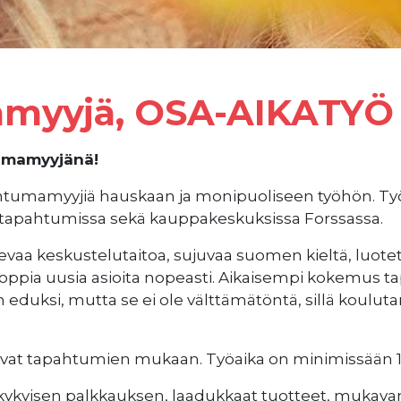
myyjä, OSA-AIKATYÖ
tumamyyjänä!
tumamyyjiä hauskaan ja monipuoliseen työhön. Työ
ssa tapahtumissa sekä kauppakeskuksissa Forssassa.
vaa keskustelutaitoa, sujuvaa suomen kieltä, luote
 oppia uusia asioita nopeasti. Aikaisempi kokemus 
 eduksi, mutta se ei ole välttämätöntä, sillä koulut
elevat tapahtumien mukaan. Työaika on minimissään 1
ukykyisen palkkauksen, laadukkaat tuotteet, mukava