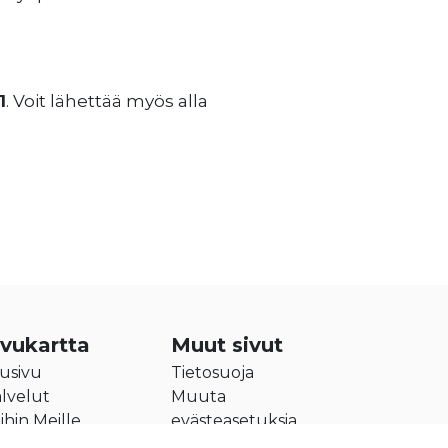
1
. Voit lähettää myös alla
ivukartta
Muut sivut
usivu
Tietosuoja
lvelut
Muuta
ihin Meille
evästeasetuksia
itys