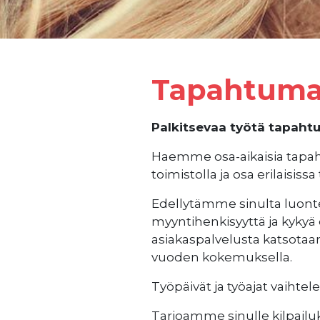
Tapahtuma
Palkitsevaa työtä tapah
Haemme osa-aikaisia tapah
toimistolla ja osa erilaisi
Edellytämme sinulta luonte
myyntihenkisyyttä ja kykyä
asiakaspalvelusta katsotaan
vuoden kokemuksella.
Työpäivät ja työajat vaiht
Tarjoamme sinulle kilpail