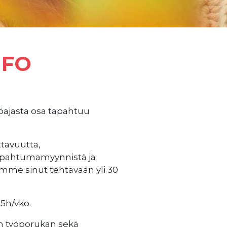
 FO
ajasta osa tapahtuu
ttavuutta,
tapahtumamyynnistä ja
amme sinut tehtävään yli 30
5h/vko.
n työporukan sekä