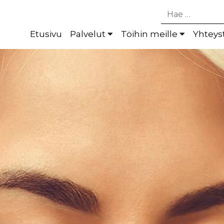
Hae
Etusivu
Palvelut
Töihin meille
Yhteys