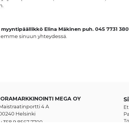
n.
a
myyntipäällikkö Elina Mäkinen puh. 045 7731 380
olemme sinuun yhteydessä.
UORAMARKKINOINTI MEGA OY
S
Maistraatinportti 4 A
Et
00240 Helsinki
Pa
Tö
+358 9 8567 7700
Yr