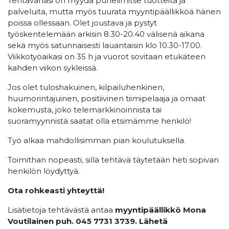
Tehtävänäsi on myydä puhelimitse tuotteita ja
palveluita, mutta myös tuurata myyntipäällikköä hänen
poissa ollessaan. Olet joustava ja pystyt
työskentelemään arkisin 8.30-20.40 välisenä aikana
sekä myös satunnaisesti lauantaisin klo 10.30-17.00.
Viikkotyöaikasi on 35 h ja vuorot sovitaan etukäteen
kahden viikon sykleissä.
Jos olet tuloshakuinen, kilpailuhenkinen,
huumorintajuinen, positiivinen tiimipelaaja ja omaat
kokemusta, joko telemarkkinoinnista tai
suoramyynnistä saatat olla etsimämme henkilö!
Työ alkaa mahdollisimman pian koulutuksella.
Toimithan nopeasti, sillä tehtävä täytetään heti sopivan
henkilön löydyttyä.
Ota rohkeasti yhteyttä!
Lisätietoja tehtävästä antaa
myyntipäällikkö Mona
Voutilainen puh. 045 7731 3739. Lähetä