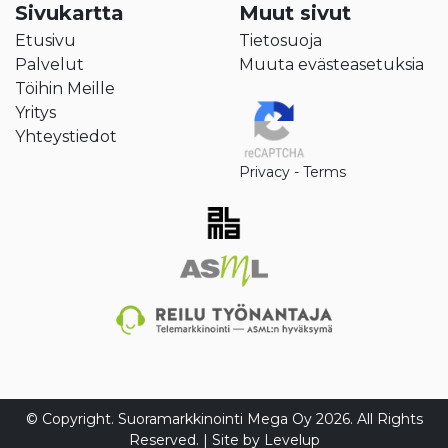
Sivukartta
Muut sivut
Etusivu
Tietosuoja
Palvelut
Muuta evästeasetuksia
Töihin Meille
Yritys
Yhteystiedot
Privacy
-
Terms
© Copyright. Suoramarkkinointi Mega Oy 2026. All Rights
Reserved. | Site by
Levelup