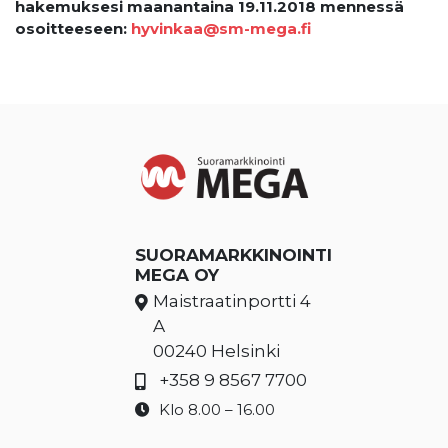
hakemuksesi maanantaina 19.11.2018 mennessä
osoitteeseen:
hyvinkaa@sm-mega.fi
SUORAMARKKINOINTI
MEGA OY
Maistraatinportti 4
A
00240 Helsinki
+358 9 8567 7700
Klo 8.00 – 16.00