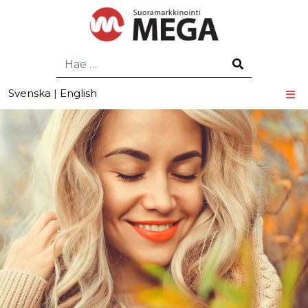
Hae
Svenska
|
English