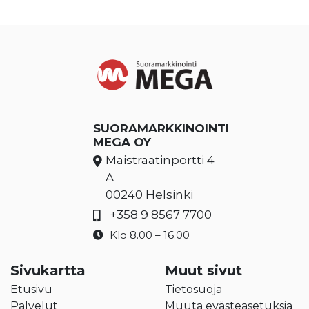
SUORAMARKKINOINTI
MEGA OY
Maistraatinportti 4
A
00240 Helsinki
+358 9 8567 7700
Klo 8.00 – 16.00
Sivukartta
Muut sivut
Etusivu
Tietosuoja
Palvelut
Muuta evästeasetuksia