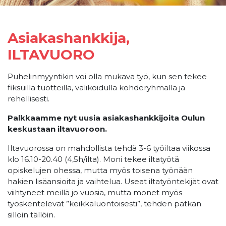
Asiakashankkija,
ILTAVUORO
Puhelinmyyntikin voi olla mukava työ, kun sen tekee
fiksuilla tuotteilla, valikoidulla kohderyhmällä ja
rehellisesti.
Palkkaamme nyt uusia asiakashankkijoita Oulun
keskustaan iltavuoroon.
Iltavuorossa on mahdollista tehdä 3-6 työiltaa viikossa
klo 16.10-20.40 (4,5h/ilta). Moni tekee iltatyötä
opiskelujen ohessa, mutta myös toisena työnään
hakien lisäansioita ja vaihtelua. Useat iltatyöntekijät ovat
viihtyneet meillä jo vuosia, mutta monet myös
työskentelevät ”keikkaluontoisesti”, tehden pätkän
silloin tällöin.