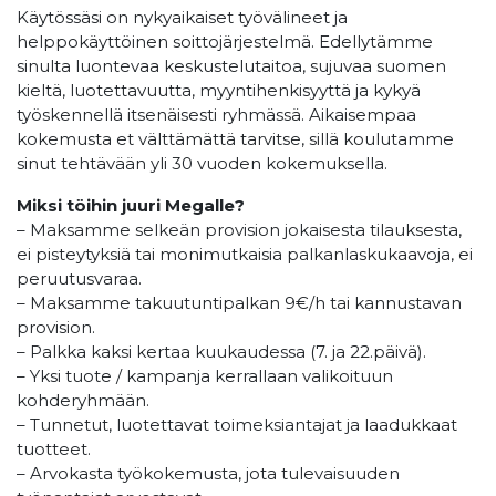
Käytössäsi on nykyaikaiset työvälineet ja
helppokäyttöinen soittojärjestelmä. Edellytämme
sinulta luontevaa keskustelutaitoa, sujuvaa suomen
kieltä, luotettavuutta, myyntihenkisyyttä ja kykyä
työskennellä itsenäisesti ryhmässä. Aikaisempaa
kokemusta et välttämättä tarvitse, sillä koulutamme
sinut tehtävään yli 30 vuoden kokemuksella.
Miksi töihin juuri Megalle?
– Maksamme selkeän provision jokaisesta tilauksesta,
ei pisteytyksiä tai monimutkaisia palkanlaskukaavoja, ei
peruutusvaraa.
– Maksamme takuutuntipalkan 9€/h tai kannustavan
provision.
– Palkka kaksi kertaa kuukaudessa (7. ja 22.päivä).
– Yksi tuote / kampanja kerrallaan valikoituun
kohderyhmään.
– Tunnetut, luotettavat toimeksiantajat ja laadukkaat
tuotteet.
– Arvokasta työkokemusta, jota tulevaisuuden