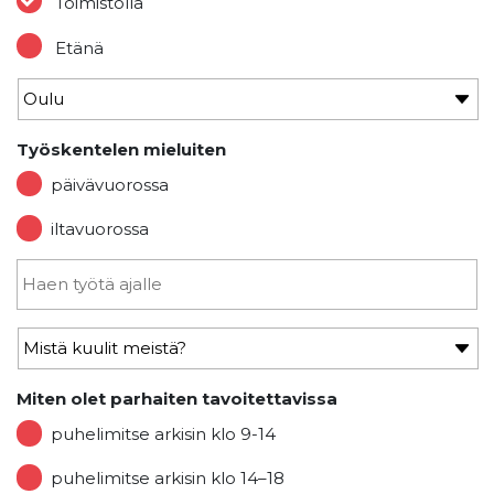
Toimistolla
Etänä
Työskentelen mieluiten
päivävuorossa
iltavuorossa
Miten olet parhaiten tavoitettavissa
puhelimitse arkisin klo 9-14
puhelimitse arkisin klo 14–18