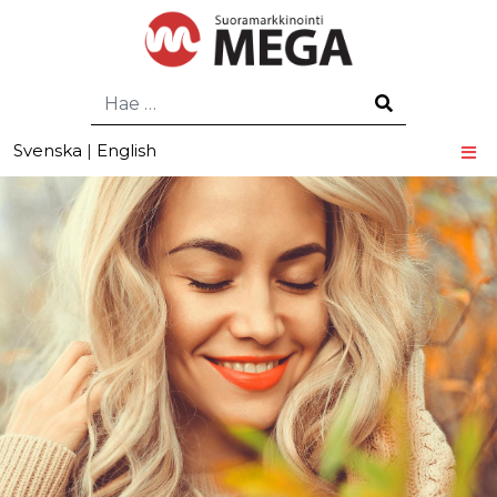
Hae
Svenska
|
English