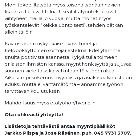
Moni tekee iltatyötä myös toisena työnään hakien
lisäansioita ja vaihtelua. Useat iltatyöntekijät ovat
viihtyneet meillä jo vuosia, mutta monet myös
työskentelevät ”keikkaluontoisesti”, tehden pätkän
silloin tällöin.
Käytössäsi on nykyaikaiset työvälineet ja
helppokäyttöinen soittojärjestelmä. Edellytämme
sinulta positiivista asennetta, kykyä tulla toimeen
erilaisten ihmisten kanssa, myyntihenkisyyttä ja sujuvaa
suomen kieleltä sekä vähintään 16-vuoden ikää.
Aikaisempi kokemus myynnistä ja asiakaspalvelusta on
eduksi, mutta ei välttämätöntä – annamme työhön
tarvittavan koulutuksen.
Mahdollisuus myös etätyöhön/hybridiin.
Ota rohkeasti yhteyttä!
Lisätietoja tehtävästä antaa myyntipäälliköt
Jarkko Piispa ja Jose Räsänen, puh. 045 7731 3707.