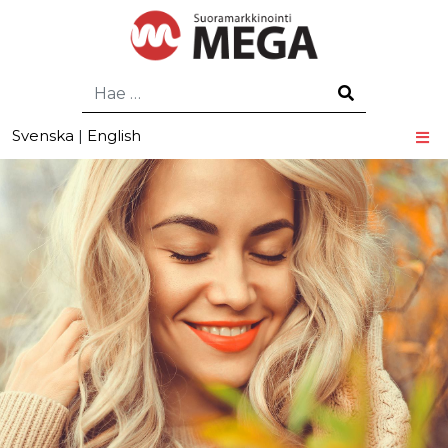
Hae
Svenska
|
English