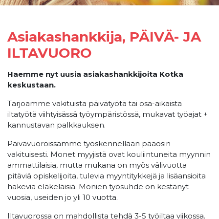
Asiakashankkija, PÄIVÄ- JA
ILTAVUORO
Haemme nyt uusia asiakashankkijoita Kotka
keskustaan.
Tarjoamme vakituista päivätyötä tai osa-aikaista
iltatyötä viihtyisässä työympäristössä, mukavat työajat +
kannustavan palkkauksen.
Päivävuoroissamme työskennellään pääosin
vakituisesti. Monet myyjistä ovat kouliintuneita myynnin
ammattilaisia, mutta mukana on myös välivuotta
pitäviä opiskelijoita, tulevia myyntitykkejä ja lisäansioita
hakevia eläkeläisiä. Monien työsuhde on kestänyt
vuosia, useiden jo yli 10 vuotta.
Iltavuorossa on mahdollista tehdä 3-5 työiltaa viikossa.