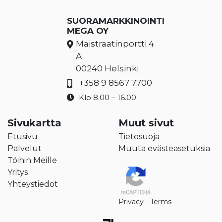
SUORAMARKKINOINTI
MEGA OY
Maistraatinportti 4
A
00240 Helsinki
+358 9 8567 7700
Klo 8.00 – 16.00
Sivukartta
Muut sivut
Etusivu
Tietosuoja
Palvelut
Muuta evästeasetuksia
Töihin Meille
Yritys
Yhteystiedot
Privacy
-
Terms