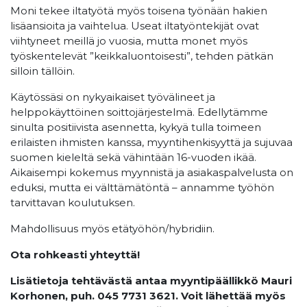
Moni tekee iltatyötä myös toisena työnään hakien
lisäansioita ja vaihtelua. Useat iltatyöntekijät ovat
viihtyneet meillä jo vuosia, mutta monet myös
työskentelevät ”keikkaluontoisesti”, tehden pätkän
silloin tällöin.
Käytössäsi on nykyaikaiset työvälineet ja
helppokäyttöinen soittojärjestelmä. Edellytämme
sinulta positiivista asennetta, kykyä tulla toimeen
erilaisten ihmisten kanssa, myyntihenkisyyttä ja sujuvaa
suomen kieleltä sekä vähintään 16-vuoden ikää.
Aikaisempi kokemus myynnistä ja asiakaspalvelusta on
eduksi, mutta ei välttämätöntä – annamme työhön
tarvittavan koulutuksen.
Mahdollisuus myös etätyöhön/hybridiin.
Ota rohkeasti yhteyttä!
Lisätietoja tehtävästä antaa myyntipäällikkö Mauri
Korhonen, puh. 045 7731 3621. Voit lähettää myös