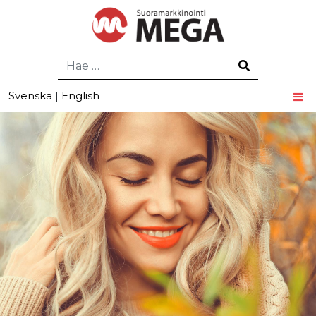
Hae
Svenska
|
English