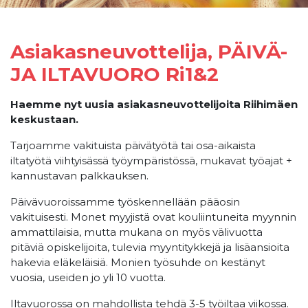
Asiakasneuvottelija, PÄIVÄ-
JA ILTAVUORO Ri1&2
Haemme nyt uusia asiakasneuvottelijoita Riihimäen
keskustaan.
Tarjoamme vakituista päivätyötä tai osa-aikaista
iltatyötä viihtyisässä työympäristössä, mukavat työajat +
kannustavan palkkauksen.
Päivävuoroissamme työskennellään pääosin
vakituisesti. Monet myyjistä ovat kouliintuneita myynnin
ammattilaisia, mutta mukana on myös välivuotta
pitäviä opiskelijoita, tulevia myyntitykkejä ja lisäansioita
hakevia eläkeläisiä. Monien työsuhde on kestänyt
vuosia, useiden jo yli 10 vuotta.
Iltavuorossa on mahdollista tehdä 3-5 työiltaa viikossa.