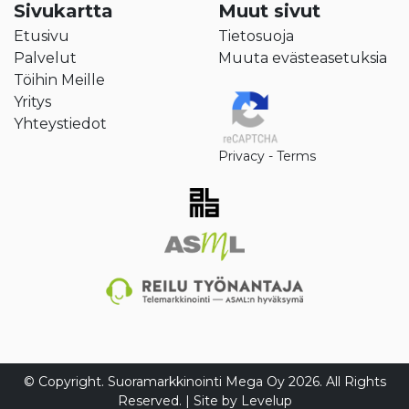
Sivukartta
Muut sivut
Etusivu
Tietosuoja
Palvelut
Muuta evästeasetuksia
Töihin Meille
Yritys
Yhteystiedot
Privacy
-
Terms
© Copyright. Suoramarkkinointi Mega Oy 2026. All Rights
Reserved. | Site by
Levelup