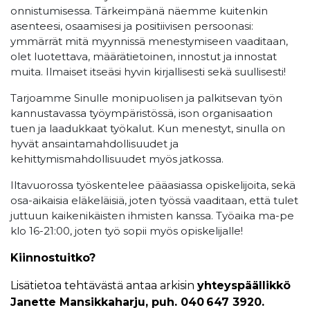
onnistumisessa. Tärkeimpänä näemme kuitenkin
asenteesi, osaamisesi ja positiivisen persoonasi:
ymmärrät mitä myynnissä menestymiseen vaaditaan,
olet luotettava, määrätietoinen, innostut ja innostat
muita. Ilmaiset itseäsi hyvin kirjallisesti sekä suullisesti!
Tarjoamme Sinulle monipuolisen ja palkitsevan työn
kannustavassa työympäristössä, ison organisaation
tuen ja laadukkaat työkalut. Kun menestyt, sinulla on
hyvät ansaintamahdollisuudet ja
kehittymismahdollisuudet myös jatkossa.
Iltavuorossa työskentelee pääasiassa opiskelijoita, sekä
osa-aikaisia eläkeläisiä, joten työssä vaaditaan, että tulet
juttuun kaikenikäisten ihmisten kanssa. Työaika ma-pe
klo 16-21:00, joten työ sopii myös opiskelijalle!
Kiinnostuitko?
Lisätietoa tehtävästä antaa arkisin
yhteyspäällikkö
Janette Mansikkaharju, puh. 040 647 3920.