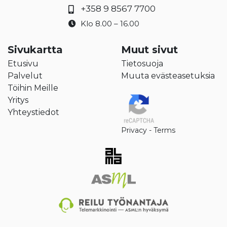
+358 9 8567 7700
Klo 8.00 – 16.00
Sivukartta
Muut sivut
Etusivu
Tietosuoja
Palvelut
Muuta evästeasetuksia
Töihin Meille
Yritys
Yhteystiedot
Privacy
-
Terms