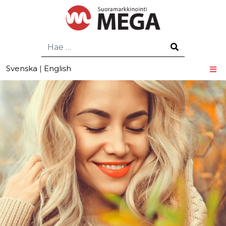
Hae
Svenska
|
English