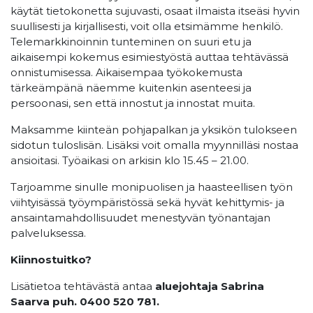
käytät tietokonetta sujuvasti, osaat ilmaista itseäsi hyvin
suullisesti ja kirjallisesti, voit olla etsimämme henkilö.
Telemarkkinoinnin tunteminen on suuri etu ja
aikaisempi kokemus esimiestyöstä auttaa tehtävässä
onnistumisessa. Aikaisempaa työkokemusta
tärkeämpänä näemme kuitenkin asenteesi ja
persoonasi, sen että innostut ja innostat muita.
Maksamme kiinteän pohjapalkan ja yksikön tulokseen
sidotun tuloslisän. Lisäksi voit omalla myynnilläsi nostaa
ansioitasi. Työaikasi on arkisin klo 15.45 – 21.00.
Tarjoamme sinulle monipuolisen ja haasteellisen työn
viihtyisässä työympäristössä sekä hyvät kehittymis- ja
ansaintamahdollisuudet menestyvän työnantajan
palveluksessa.
Kiinnostuitko?
Lisätietoa tehtävästä antaa
aluejohtaja Sabrina
Saarva puh. 0400 520 781.