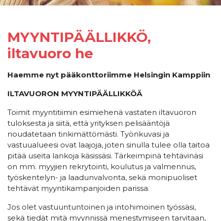
MYYNTIPÄÄLLIKKÖ,
iltavuoro he
Haemme nyt pääkonttoriimme Helsingin Kamppiin
ILTAVUORON MYYNTIPÄÄLLIKKÖÄ
Toimit myyntitiimin esimiehenä vastaten iltavuoron
tuloksesta ja siitä, että yrityksen pelisääntöjä
noudatetaan tinkimättömästi. Työnkuvasi ja
vastuualueesi ovat laajoja, joten sinulla tulee olla taitoa
pitää useita lankoja käsissäsi. Tärkeimpinä tehtävinäsi
on mm. myyjien rekrytointi, koulutus ja valmennus,
työskentelyn- ja laadunvalvonta, sekä monipuoliset
tehtävät myyntikampanjoiden parissa.
Jos olet vastuuntuntoinen ja intohimoinen työssäsi,
sekä tiedät mitä myynnissä menestymiseen tarvitaan,