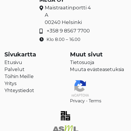
Maistraatinportti 4
A
00240 Helsinki
+358 9 8567 7700
Klo 8.00 – 16.00
Sivukartta
Muut sivut
Etusivu
Tietosuoja
Palvelut
Muuta evästeasetuksia
Töihin Meille
Yritys
Yhteystiedot
Privacy
-
Terms