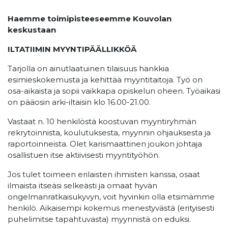
Haemme toimipisteeseemme Kouvolan
keskustaan
ILTATIIMIN MYYNTIPÄÄLLIKKÖÄ
Tarjolla on ainutlaatuinen tilaisuus hankkia
esimieskokemusta ja kehittää myyntitaitoja. Työ on
osa-aikaista ja sopii vaikkapa opiskelun oheen. Työaikasi
on pääosin arki-iltaisin klo 16.00-21.00.
Vastaat n. 10 henkilöstä koostuvan myyntiryhmän
rekrytoinnista, koulutuksesta, myynnin ohjauksesta ja
raportoinneista. Olet karismaattinen joukon johtaja
osallistuen itse aktiivisesti myyntityöhön.
Jos tulet toimeen erilaisten ihmisten kanssa, osaat
ilmaista itseäsi selkeästi ja omaat hyvän
ongelmanratkaisukyvyn, voit hyvinkin olla etsimämme
henkilö. Aikaisempi kokemus menestyvästä (erityisesti
puhelimitse tapahtuvasta) myynnistä on eduksi.