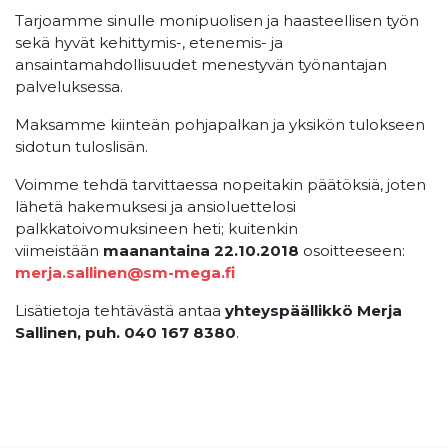
Tarjoamme sinulle monipuolisen ja haasteellisen työn
sekä hyvät kehittymis-, etenemis- ja
ansaintamahdollisuudet menestyvän työnantajan
palveluksessa.
Maksamme kiinteän pohjapalkan ja yksikön tulokseen
sidotun tuloslisän.
Voimme tehdä tarvittaessa nopeitakin päätöksiä, joten
lähetä hakemuksesi ja ansioluettelosi
palkkatoivomuksineen heti; kuitenkin
viimeistään
maanantaina 22.10.2018
osoitteeseen:
merja.sallinen@sm-mega.fi
Lisätietoja tehtävästä antaa
yhteyspäällikkö Merja
Sallinen, puh. 040 167 8380
.