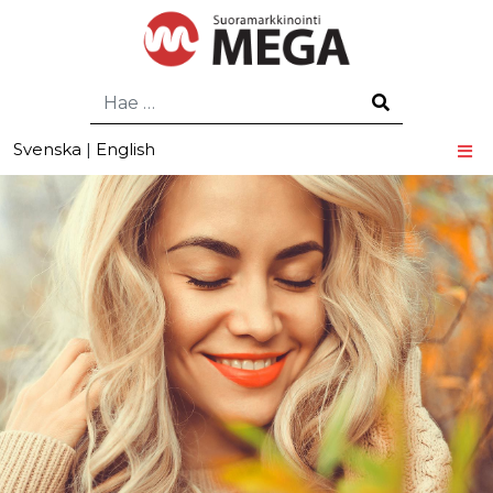
Hae
Svenska
|
English