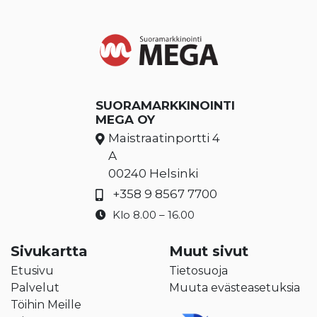
SUORAMARKKINOINTI
MEGA OY
Maistraatinportti 4
A
00240 Helsinki
+358 9 8567 7700
Klo 8.00 – 16.00
Sivukartta
Muut sivut
Etusivu
Tietosuoja
Palvelut
Muuta evästeasetuksia
Töihin Meille