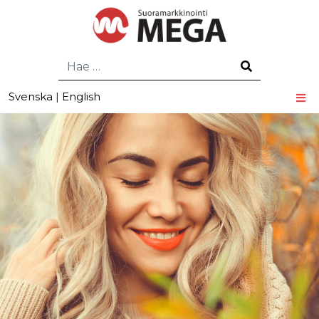
Hae
Svenska
|
English