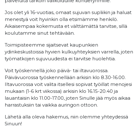
palveluita tarkoin valikoiduille kohderyhmille.
Jos olet yli 16-vuotias, omaat sujuvan supliikin ja haluat
menestyä voit hyvinkin olla etsimämme henkilö.
Aikaisempaa kokemusta et välttämättä tarvitse, sillä
koulutamme sinut tehtävään.
Toimipisteemme sijaitsevat kaupunkien
ydinkeskustoissa hyvien kulkuyhteyksien varrella, joten
työmatkojen sujuvuudesta ei tarvitse huolehtia.
Voit työskennellä joko päivä- tai iltavuorossa.
Päivävuorossa työskennellään arkisin klo 8.30-16.00.
Iltavuorossa voit valita itsellesi sopivat työillat menojesi
mukaan (1-6 krt viikossa) arkisin klo 16.15-20.40 ja
lauantaisin klo 11.00-17.00, joten Sinulle jää myös aikaa
harrastuksiin tai vaikka auringon ottoon.
Lähetä alla oleva hakemus, niin olemme yhteydessä
Sinuun!