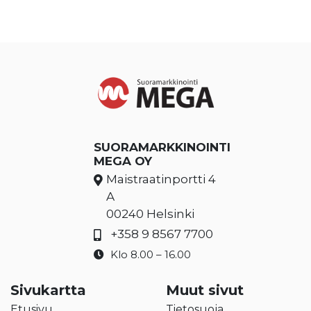
SUORAMARKKINOINTI
MEGA OY
Maistraatinportti 4
A
00240 Helsinki
+358 9 8567 7700
Klo 8.00 – 16.00
Sivukartta
Muut sivut
Etusivu
Tietosuoja