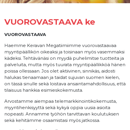
VUOROVASTAAVA ke
VUOROVASTAAVA
Haemme Keravan Megatiimiimme vuorovastaavaa
myyntipäällikön oikeaksi ja toisinaan myös vasemmaksi
kädeksi. Tehtävänäsi on myydä puhelimitse tuotteita ja
palveluita, mutta myös tuurata myyntipäällikköä hänen
poissa ollessaan. Jos olet aktiivinen, sinnikäs, aidosti
halukas tienaamaan ja taidat sujuvan suomen kielen,
on tässä sinulle sekä loistava ansaintamahdollisuus, että
tilaisuus hankkia esimieskokemusta.
Arvostamme aiempaa telemarkkinointikokemusta,
myyntihenkisyyttä sekä kykyä oppia uusia asioita
nopeasti. Annamme työhön tarvittavan koulutuksen
sekä kehitämme osaamistasi myös jatkossa.