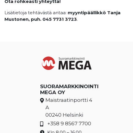
Ota rohkeasti yhteyttä!
Lisätietoja tehtävästä antaa:
myyntipäällikkö Tanja
Mustonen, puh. 045 7731 3723
.
SUORAMARKKINOINTI
MEGA OY
Maistraatinportti 4
A
00240 Helsinki
+358 9 8567 7700
Klo 8.00 – 16.00