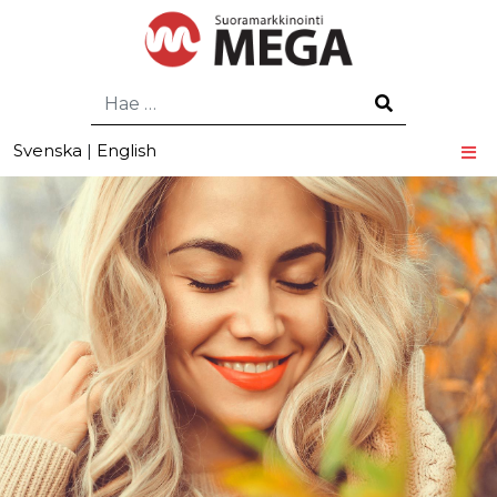
Hae
Svenska
|
English