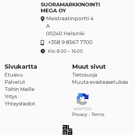
SUORAMARKKINOINTI
MEGA OY
Maistraatinportti 4
A
00240 Helsinki
+358 9 8567 7700
Klo 8.00 – 16.00
Sivukartta
Muut sivut
Etusivu
Tietosuoja
Palvelut
Muuta evästeasetuksia
Töihin Meille
Yritys
Yhteystiedot
Privacy
-
Terms