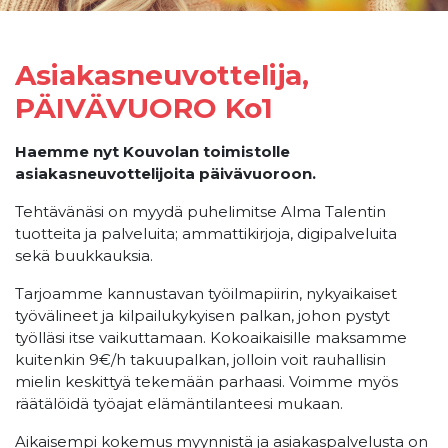
Asiakasneuvottelija,
PÄIVÄVUORO Ko1
Haemme nyt Kouvolan toimistolle
asiakasneuvottelijoita päivävuoroon.
Tehtävänäsi on myydä puhelimitse Alma Talentin
tuotteita ja palveluita; ammattikirjoja, digipalveluita
sekä buukkauksia.
Tarjoamme kannustavan työilmapiirin, nykyaikaiset
työvälineet ja kilpailukykyisen palkan, johon pystyt
työlläsi itse vaikuttamaan. Kokoaikaisille maksamme
kuitenkin 9€/h takuupalkan, jolloin voit rauhallisin
mielin keskittyä tekemään parhaasi. Voimme myös
räätälöidä työajat elämäntilanteesi mukaan.
Aikaisempi kokemus myynnistä ja asiakaspalvelusta on