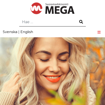
Hae
Svenska
|
English