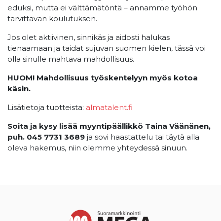
eduksi, mutta ei välttämätöntä – annamme työhön
tarvittavan koulutuksen.
Jos olet aktiivinen, sinnikäs ja aidosti halukas
tienaamaan ja taidat sujuvan suomen kielen, tässä voi
olla sinulle mahtava mahdollisuus.
HUOM! Mahdollisuus työskentelyyn myös kotoa
käsin.
Lisätietoja tuotteista:
almatalent.fi
Soita ja kysy lisää myyntipäällikkö Taina Väänänen,
puh. 045 7731 3689
ja sovi haastattelu tai täytä alla
oleva hakemus, niin olemme yhteydessä sinuun.