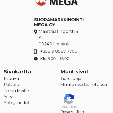
SUORAMARKKINOINTI
MEGA OY
Maistraatinportti 4
A
00240 Helsinki
+358 9 8567 7700
Klo 8.00 – 16.00
Sivukartta
Muut sivut
Etusivu
Tietosuoja
Palvelut
Muuta evästeasetuksia
Töihin Meille
Yritys
Yhteystiedot
Privacy
-
Terms